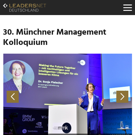
Zum
Inhalt
Zur
Fußzeilen-
Navigation
30. Münchner Management
Zur
Kolloquium
Hauptnavigation