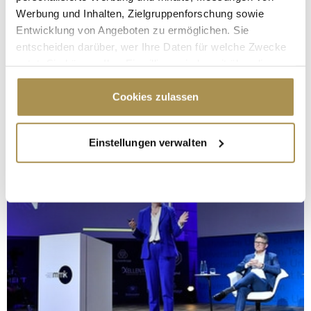
Werbung und Inhalten, Zielgruppenforschung sowie
Entwicklung von Angeboten zu ermöglichen. Sie
entscheiden darüber, wer Ihre Daten für welche Zwecke
nutzt. Sie können Ihre Einwilligung jederzeit über die
Cookie-Erklärung oder durch Klicken auf das Privacy
Trigger Symbol ändern oder widerrufen
Cookies zulassen
Wenn Sie es erlauben, würden wir auch gerne:
Einstellungen verwalten
Informationen über Ihre geografische Lage
erfassen, welche bis auf einige Meter genau sein
können
Ihr Gerät durch aktives Scannen nach
bestimmten Merkmalen (Fingerprinting) identifizieren
Erfahren Sie mehr darüber, wie Ihre persönlichen Daten
verarbeitet werden, und legen Sie Ihre Präferenzen im
Abschnitt Einzelheiten
fest.
Wir verwenden Cookies, um Inhalte und Anzeigen zu