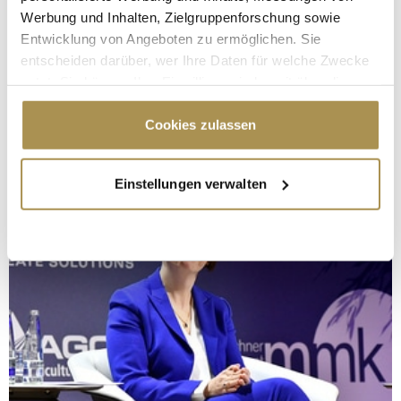
Werbung und Inhalten, Zielgruppenforschung sowie
Entwicklung von Angeboten zu ermöglichen. Sie
entscheiden darüber, wer Ihre Daten für welche Zwecke
nutzt. Sie können Ihre Einwilligung jederzeit über die
Cookie-Erklärung oder durch Klicken auf das Privacy
Trigger Symbol ändern oder widerrufen
Cookies zulassen
Wenn Sie es erlauben, würden wir auch gerne:
Einstellungen verwalten
Informationen über Ihre geografische Lage
erfassen, welche bis auf einige Meter genau sein
können
Ihr Gerät durch aktives Scannen nach
bestimmten Merkmalen (Fingerprinting) identifizieren
Erfahren Sie mehr darüber, wie Ihre persönlichen Daten
verarbeitet werden, und legen Sie Ihre Präferenzen im
Abschnitt Einzelheiten
fest.
Wir verwenden Cookies, um Inhalte und Anzeigen zu