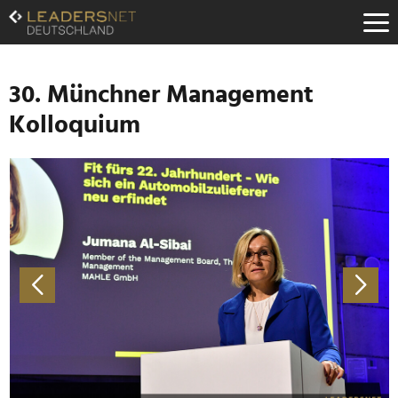
Zum
Inhalt
Zur
Fußzeilen-
Navigation
30. Münchner Management
Zur
Kolloquium
Hauptnavigation