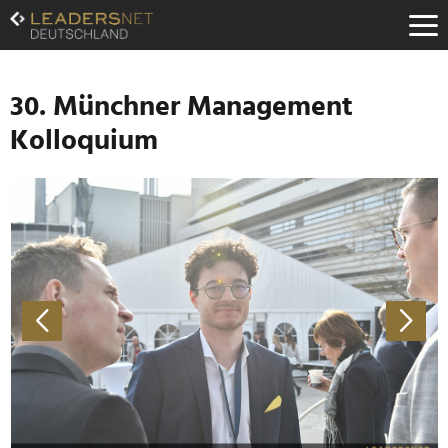
Zum
Inhalt
Zur
Fußzeilen-
Navigation
30. Münchner Management
Zur
Kolloquium
Hauptnavigation