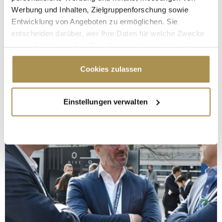
Werbung und Inhalten, Zielgruppenforschung sowie
Entwicklung von Angeboten zu ermöglichen. Sie
entscheiden darüber, wer Ihre Daten für welche Zwecke
nutzt. Sie können Ihre Einwilligung jederzeit über die
Cookie-Erklärung oder durch Klicken auf das Privacy
Trigger Symbol ändern oder widerrufen
Cookies zulassen
Wenn Sie es erlauben, würden wir auch gerne:
Einstellungen verwalten
Informationen über Ihre geografische Lage
erfassen, welche bis auf einige Meter genau sein
können
Ihr Gerät durch aktives Scannen nach
bestimmten Merkmalen (Fingerprinting) identifizieren
Erfahren Sie mehr darüber, wie Ihre persönlichen Daten
verarbeitet werden, und legen Sie Ihre Präferenzen im
Abschnitt Einzelheiten
fest.
Wir verwenden Cookies, um Inhalte und Anzeigen zu