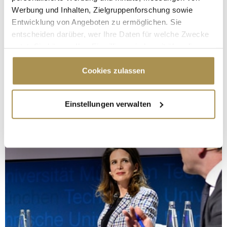
Werbung und Inhalten, Zielgruppenforschung sowie
Entwicklung von Angeboten zu ermöglichen. Sie
entscheiden darüber, wer Ihre Daten für welche Zwecke
nutzt. Sie können Ihre Einwilligung jederzeit über die
Cookie-Erklärung oder durch Klicken auf das Privacy
Trigger Symbol ändern oder widerrufen
Cookies zulassen
Wenn Sie es erlauben, würden wir auch gerne:
Einstellungen verwalten
Informationen über Ihre geografische Lage
erfassen, welche bis auf einige Meter genau sein
können
Ihr Gerät durch aktives Scannen nach
bestimmten Merkmalen (Fingerprinting) identifizieren
Erfahren Sie mehr darüber, wie Ihre persönlichen Daten
verarbeitet werden, und legen Sie Ihre Präferenzen im
Abschnitt Einzelheiten
fest.
Wir verwenden Cookies, um Inhalte und Anzeigen zu