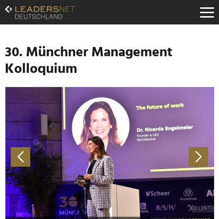
Zum
Inhalt
Zur
Fußzeilen-
Navigation
30. Münchner Management
Zur
Kolloquium
Hauptnavigation