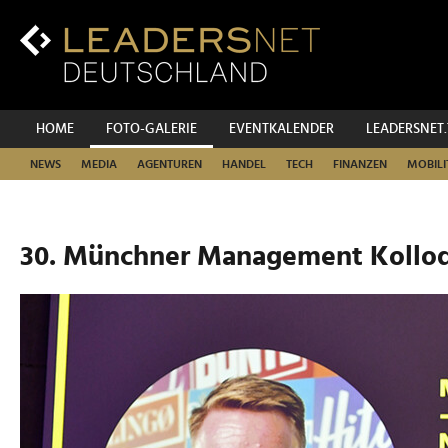
Zum
Inhalt
Zur
Fußzeilen-
Navigation
Zur
HOME
FOTO-GALERIE
EVENTKALENDER
LEADERSNET
Hauptnavigation
NEWS
MEDIA
AGENTUREN
HANDEL
TECH
FINANZEN
MOBILI
30. Münchner Management Kollo