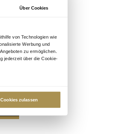
Über Cookies
ithilfe von Technologien wie
onalisierte Werbung und
 Angeboten zu ermöglichen.
g jederzeit über die Cookie-
au sein können
zieren
Cookies zulassen
hre Präferenzen im
Abschnitt
 Medien anbieten zu können
hrer Verwendung unserer