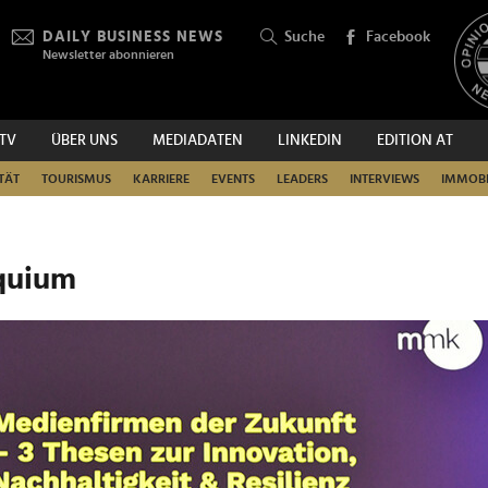
DAILY BUSINESS NEWS
Suche
Facebook
Newsletter abonnieren
.TV
ÜBER UNS
MEDIADATEN
LINKEDIN
EDITION AT
SUCHEN
TÄT
TOURISMUS
KARRIERE
EVENTS
LEADERS
INTERVIEWS
IMMOBI
quium