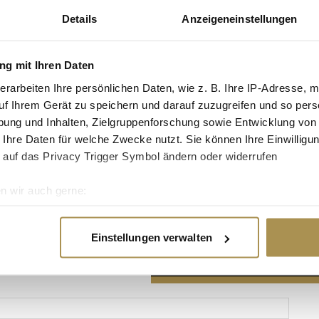
Details
Anzeigeneinstellungen
g mit Ihren Daten
erarbeiten Ihre persönlichen Daten, wie z. B. Ihre IP-Adresse, m
Advertisement
uf Ihrem Gerät zu speichern und darauf zuzugreifen und so pers
ung und Inhalten, Zielgruppenforschung sowie Entwicklung von
 Ihre Daten für welche Zwecke nutzt. Sie können Ihre Einwilligun
 auf das Privacy Trigger Symbol ändern oder widerrufen
n wir auch gerne:
re geografische Lage erfassen, welche bis auf einige Meter gen
es Scannen nach bestimmten Merkmalen (Fingerprinting) identifi
Einstellungen verwalten
ie Ihre persönlichen Daten verarbeitet werden, und legen Sie I
nhalte und Anzeigen zu personalisieren, Funktionen für soziale
Website zu analysieren. Außerdem geben wir Informationen zu I