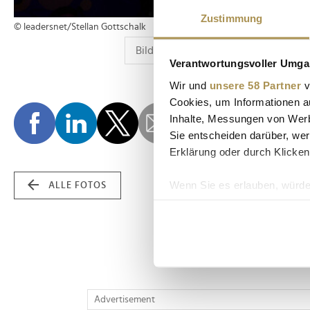
Zustimmung
© leadersnet/Stellan Gottschalk
Verantwortungsvoller Umgan
Wir und
unsere 58 Partner
v
Cookies, um Informationen a
Inhalte, Messungen von Werb
Sie entscheiden darüber, wer
Erklärung oder durch Klicken
Wenn Sie es erlauben, würde
ALLE FOTOS
Informationen über Ih
Ihr Gerät durch aktiv
Erfahren Sie mehr darüber, w
Einzelheiten
fest.
Wir verwenden Cookies, um I
Advertisement
und die Zugriffe auf unsere 