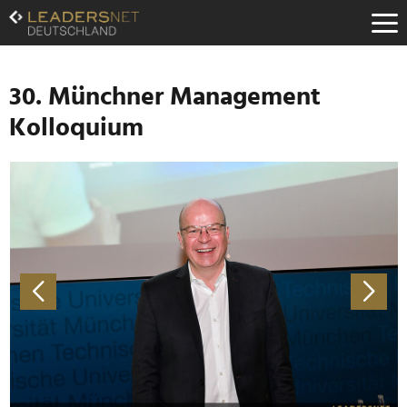
Zum
Inhalt
Zur
Fußzeilen-
Navigation
30. Münchner Management
Zur
Kolloquium
Hauptnavigation