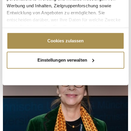
Werbung und Inhalten, Zielgruppenforschung sowie
Entwicklung von Angeboten zu ermöglichen. Sie
entscheiden darüber, wer Ihre Daten für welche Zwecke
nutzt. Sie können Ihre Einwilligung jederzeit über die
Cookie-Erklärung oder durch Klicken auf das Privacy
Trigger Symbol ändern oder widerrufen
Cookies zulassen
Wenn Sie es erlauben, würden wir auch gerne:
Einstellungen verwalten
Informationen über Ihre geografische Lage
erfassen, welche bis auf einige Meter genau sein
können
Ihr Gerät durch aktives Scannen nach
bestimmten Merkmalen (Fingerprinting) identifizieren
Erfahren Sie mehr darüber, wie Ihre persönlichen Daten
verarbeitet werden, und legen Sie Ihre Präferenzen im
Abschnitt Einzelheiten
fest.
Wir verwenden Cookies, um Inhalte und Anzeigen zu