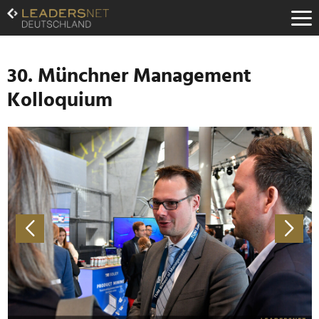
Zum
Inhalt
Zur
Fußzeilen-
Navigation
30. Münchner Management
Zur
Kolloquium
Hauptnavigation