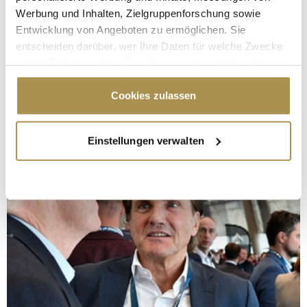
Werbung und Inhalten, Zielgruppenforschung sowie
Entwicklung von Angeboten zu ermöglichen. Sie
entscheiden darüber, wer Ihre Daten für welche Zwecke
nutzt. Sie können Ihre Einwilligung jederzeit über die
Cookie-Erklärung oder durch Klicken auf das Privacy
Trigger Symbol ändern oder widerrufen
Cookies zulassen
Wenn Sie es erlauben, würden wir auch gerne:
Einstellungen verwalten
Informationen über Ihre geografische Lage
erfassen, welche bis auf einige Meter genau sein
können
Ihr Gerät durch aktives Scannen nach
bestimmten Merkmalen (Fingerprinting) identifizieren
Erfahren Sie mehr darüber, wie Ihre persönlichen Daten
verarbeitet werden, und legen Sie Ihre Präferenzen im
Abschnitt Einzelheiten
fest.
Wir verwenden Cookies, um Inhalte und Anzeigen zu