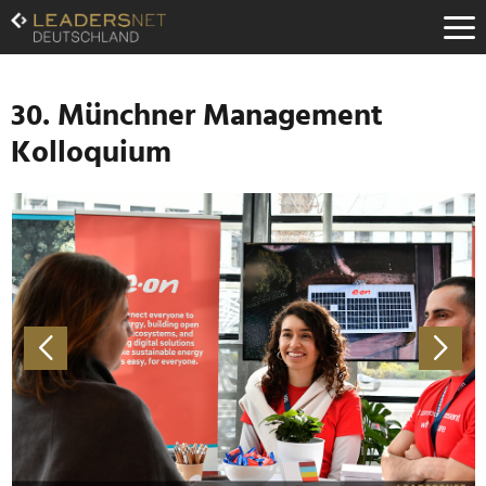
Zum
Inhalt
Zur
Fußzeilen-
Navigation
30. Münchner Management
Zur
Kolloquium
Hauptnavigation