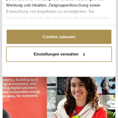
Werbung und Inhalten, Zielgruppenforschung sowie
Entwicklung von Angeboten zu ermöglichen. Sie
entscheiden darüber, wer Ihre Daten für welche Zwecke
nutzt. Sie können Ihre Einwilligung jederzeit über die
Cookie-Erklärung oder durch Klicken auf das Privacy
Trigger Symbol ändern oder widerrufen
Cookies zulassen
Wenn Sie es erlauben, würden wir auch gerne:
Einstellungen verwalten
Informationen über Ihre geografische Lage
erfassen, welche bis auf einige Meter genau sein
können
Ihr Gerät durch aktives Scannen nach
bestimmten Merkmalen (Fingerprinting) identifizieren
Erfahren Sie mehr darüber, wie Ihre persönlichen Daten
verarbeitet werden, und legen Sie Ihre Präferenzen im
Abschnitt Einzelheiten
fest.
Wir verwenden Cookies, um Inhalte und Anzeigen zu