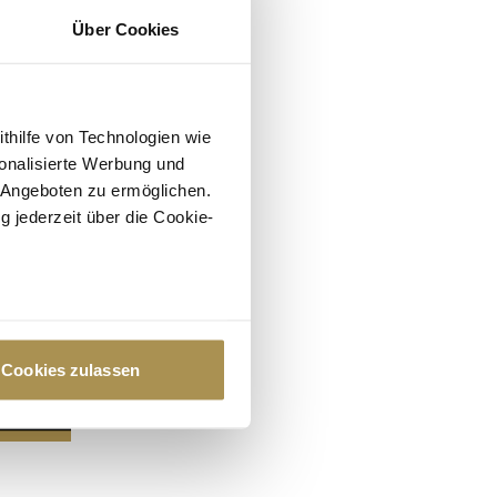
Über Cookies
ithilfe von Technologien wie
onalisierte Werbung und
 Angeboten zu ermöglichen.
g jederzeit über die Cookie-
au sein können
zieren
Cookies zulassen
hre Präferenzen im
Abschnitt
 Medien anbieten zu können
hrer Verwendung unserer