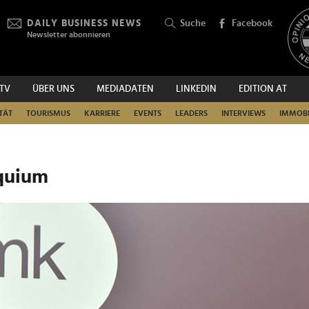
DAILY BUSINESS NEWS
Suche
Facebook
Newsletter abonnieren
.TV
ÜBER UNS
MEDIADATEN
LINKEDIN
EDITION AT
SUCHEN
TÄT
TOURISMUS
KARRIERE
EVENTS
LEADERS
INTERVIEWS
IMMOBI
quium