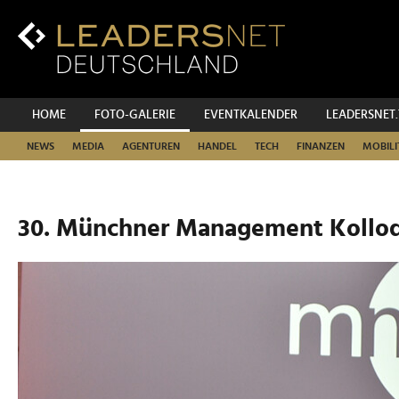
Zum
Inhalt
Zur
Fußzeilen-
Navigation
Zur
HOME
FOTO-GALERIE
EVENTKALENDER
LEADERSNET
Hauptnavigation
NEWS
MEDIA
AGENTUREN
HANDEL
TECH
FINANZEN
MOBILI
30. Münchner Management Kollo