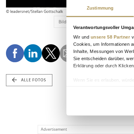
Zustimmung
© leadersnet/Stellan Gottschalk
Verantwortungsvoller Umgan
Wir und
unsere 58 Partner
v
Cookies, um Informationen a
Inhalte, Messungen von Werb
Sie entscheiden darüber, wer
Erklärung oder durch Klicken
Wenn Sie es erlauben, würde
ALLE FOTOS
Informationen über Ih
Ihr Gerät durch aktiv
Erfahren Sie mehr darüber, w
Einzelheiten
fest.
Wir verwenden Cookies, um I
Advertisement
und die Zugriffe auf unsere 