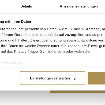
Details
Anzeigeneinstellungen
g mit Ihren Daten
erarbeiten Ihre persönlichen Daten, wie z. B. Ihre IP-Adresse, m
Advertisement
uf Ihrem Gerät zu speichern und darauf zuzugreifen und so pers
ung und Inhalten, Zielgruppenforschung sowie Entwicklung von
 Ihre Daten für welche Zwecke nutzt. Sie können Ihre Einwilligun
 auf das Privacy Trigger Symbol ändern oder widerrufen
n wir auch gerne:
re geografische Lage erfassen, welche bis auf einige Meter gen
es Scannen nach bestimmten Merkmalen (Fingerprinting) identifi
Einstellungen verwalten
ie Ihre persönlichen Daten verarbeitet werden, und legen Sie I
nhalte und Anzeigen zu personalisieren, Funktionen für soziale
Website zu analysieren. Außerdem geben wir Informationen zu I