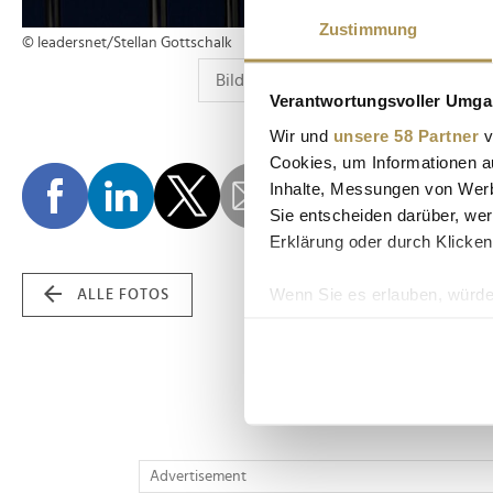
Zustimmung
© leadersnet/Stellan Gottschalk
Verantwortungsvoller Umgan
Wir und
unsere 58 Partner
v
Cookies, um Informationen a
Inhalte, Messungen von Werb
Sie entscheiden darüber, wer
Erklärung oder durch Klicken
Wenn Sie es erlauben, würde
ALLE FOTOS
Informationen über Ih
Ihr Gerät durch aktiv
Erfahren Sie mehr darüber, w
Einzelheiten
fest.
Wir verwenden Cookies, um I
Advertisement
und die Zugriffe auf unsere 