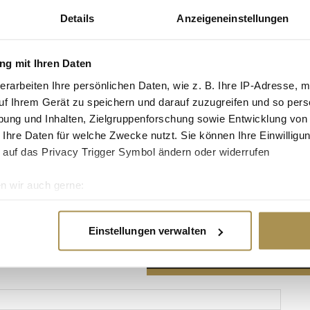
Details
Anzeigeneinstellungen
g mit Ihren Daten
erarbeiten Ihre persönlichen Daten, wie z. B. Ihre IP-Adresse, m
Advertisement
uf Ihrem Gerät zu speichern und darauf zuzugreifen und so pers
ung und Inhalten, Zielgruppenforschung sowie Entwicklung von
 Ihre Daten für welche Zwecke nutzt. Sie können Ihre Einwilligun
 auf das Privacy Trigger Symbol ändern oder widerrufen
n wir auch gerne:
re geografische Lage erfassen, welche bis auf einige Meter gen
es Scannen nach bestimmten Merkmalen (Fingerprinting) identifi
Einstellungen verwalten
ie Ihre persönlichen Daten verarbeitet werden, und legen Sie I
nhalte und Anzeigen zu personalisieren, Funktionen für soziale
Website zu analysieren. Außerdem geben wir Informationen zu I