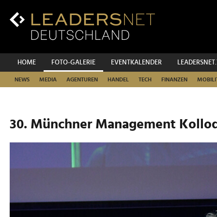
Zum
Inhalt
Zur
Fußzeilen-
Navigation
Zur
HOME
FOTO-GALERIE
EVENTKALENDER
LEADERSNET
Hauptnavigation
NEWS
MEDIA
AGENTUREN
HANDEL
TECH
FINANZEN
MOBILI
30. Münchner Management Kollo