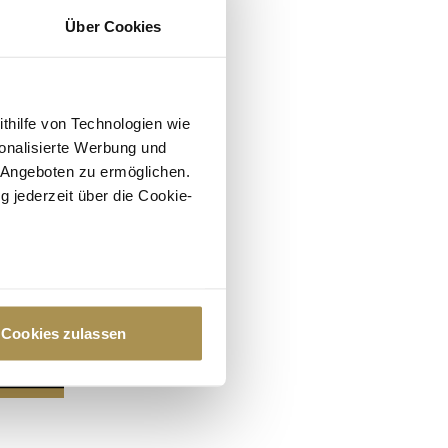
Über Cookies
ithilfe von Technologien wie
onalisierte Werbung und
 Angeboten zu ermöglichen.
g jederzeit über die Cookie-
au sein können
zieren
Cookies zulassen
hre Präferenzen im
Abschnitt
 Medien anbieten zu können
hrer Verwendung unserer