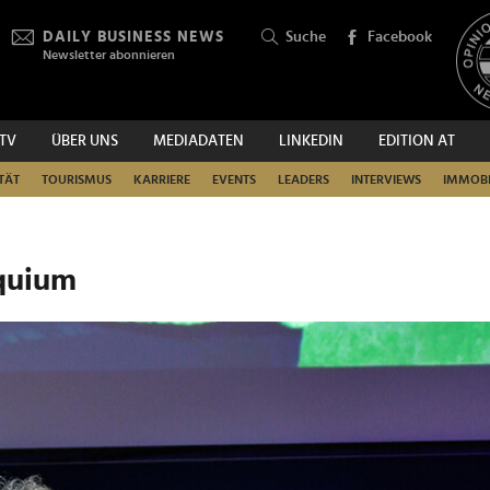
DAILY BUSINESS NEWS
Suche
Facebook
Newsletter abonnieren
.TV
ÜBER UNS
MEDIADATEN
LINKEDIN
EDITION AT
SUCHEN
TÄT
TOURISMUS
KARRIERE
EVENTS
LEADERS
INTERVIEWS
IMMOBI
quium