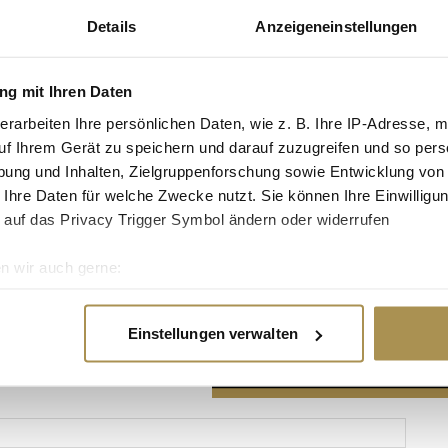
Details
Anzeigeneinstellungen
g mit Ihren Daten
erarbeiten Ihre persönlichen Daten, wie z. B. Ihre IP-Adresse, m
Advertisement
uf Ihrem Gerät zu speichern und darauf zuzugreifen und so pers
ung und Inhalten, Zielgruppenforschung sowie Entwicklung von
 Ihre Daten für welche Zwecke nutzt. Sie können Ihre Einwilligun
 auf das Privacy Trigger Symbol ändern oder widerrufen
n wir auch gerne:
re geografische Lage erfassen, welche bis auf einige Meter gen
es Scannen nach bestimmten Merkmalen (Fingerprinting) identifi
Einstellungen verwalten
ie Ihre persönlichen Daten verarbeitet werden, und legen Sie I
nhalte und Anzeigen zu personalisieren, Funktionen für soziale
Website zu analysieren. Außerdem geben wir Informationen zu I