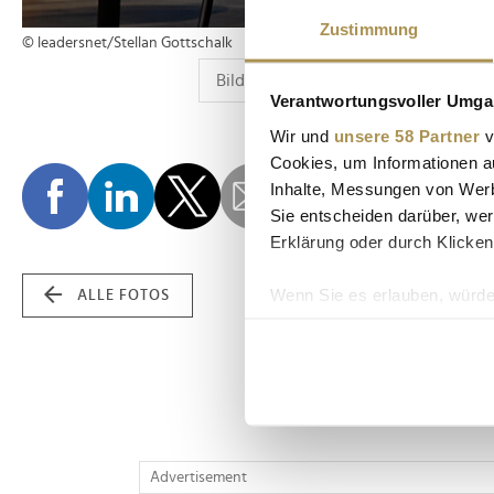
Zustimmung
© leadersnet/Stellan Gottschalk
Verantwortungsvoller Umgan
Wir und
unsere 58 Partner
v
Cookies, um Informationen a
Inhalte, Messungen von Werb
Sie entscheiden darüber, wer
Erklärung oder durch Klicken
Wenn Sie es erlauben, würde
ALLE FOTOS
Informationen über Ih
Ihr Gerät durch aktiv
Erfahren Sie mehr darüber, w
Einzelheiten
fest.
Wir verwenden Cookies, um I
Advertisement
und die Zugriffe auf unsere 