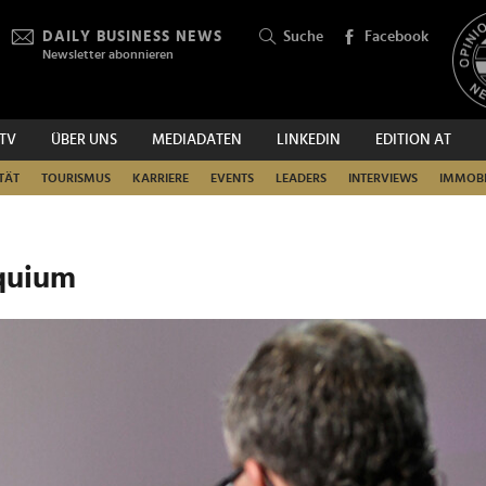
DAILY BUSINESS NEWS
Suche
Facebook
Newsletter abonnieren
.TV
ÜBER UNS
MEDIADATEN
LINKEDIN
EDITION AT
SUCHEN
TÄT
TOURISMUS
KARRIERE
EVENTS
LEADERS
INTERVIEWS
IMMOBI
quium