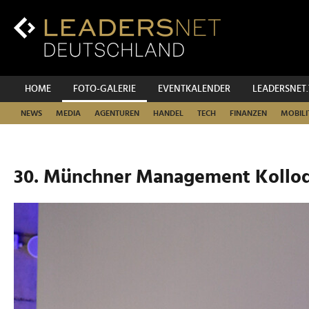
Zum
Inhalt
Zur
Fußzeilen-
Navigation
Zur
HOME
FOTO-GALERIE
EVENTKALENDER
LEADERSNET
Hauptnavigation
NEWS
MEDIA
AGENTUREN
HANDEL
TECH
FINANZEN
MOBILI
30. Münchner Management Kollo