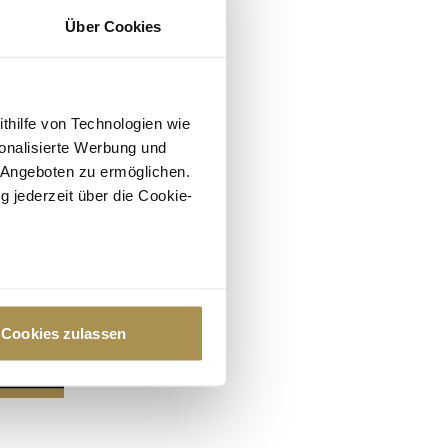
Über Cookies
ithilfe von Technologien wie
onalisierte Werbung und
 Angeboten zu ermöglichen.
g jederzeit über die Cookie-
au sein können
zieren
Cookies zulassen
hre Präferenzen im
Abschnitt
 Medien anbieten zu können
hrer Verwendung unserer