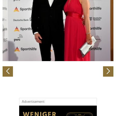
Abschnitt Einzelheiten
fest.
Wir verwenden Cookies, um Inhalte und Anzeigen zu
personalisieren, Funktionen für soziale Medien anbieten
zu können und die Zugriffe auf unsere Website zu
analysieren. Außerdem geben wir Informationen zu Ihrer
Verwendung unserer Website an unsere Partner für
soziale Medien, Werbung und Analysen weiter. Unsere
Partner führen diese Informationen möglicherweise mit
weiteren Daten zusammen, die Sie ihnen bereitgestellt
haben oder die sie im Rahmen Ihrer Nutzung der Dienste
gesammelt haben.
Advertisement