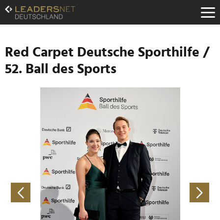
Zum
Inhalt
Zur
Fußzeilen-
Navigation
Red Carpet Deutsche Sporthilfe /
Zur
52. Ball des Sports
Hauptnavigation