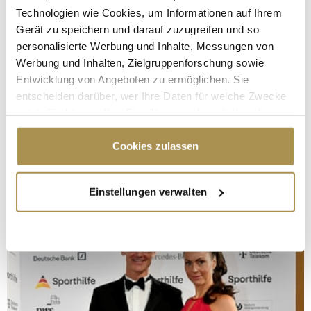
Technologien wie Cookies, um Informationen auf Ihrem
Gerät zu speichern und darauf zuzugreifen und so
personalisierte Werbung und Inhalte, Messungen von
Werbung und Inhalten, Zielgruppenforschung sowie
Entwicklung von Angeboten zu ermöglichen. Sie
entscheiden darüber, wer Ihre Daten für welche Zwecke
nutzt. Sie können Ihre Einwilligung jederzeit über die
Cookie-Erklärung oder durch Klicken auf das Privacy
Trigger Symbol ändern oder widerrufen
Cookies zulassen
Wenn Sie es erlauben, würden wir auch gerne:
Einstellungen verwalten
Informationen über Ihre geografische Lage
erfassen, welche bis auf einige Meter genau sein
können
Ihr Gerät durch aktives Scannen nach
bestimmten Merkmalen (Fingerprinting) identifizieren
Erfahren Sie mehr darüber, wie Ihre persönlichen Daten
verarbeitet werden, und legen Sie Ihre Präferenzen im