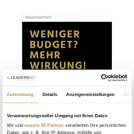
Advertisement
Zustimmung
Details
Anzeigeneinstellungen
Über
Verantwortungsvoller Umgang mit Ihren Daten
Wir und
unsere 58 Partner
verarbeiten Ihre persönlichen
Daten, wie z. B. Ihre IP-Adresse, mithilfe von