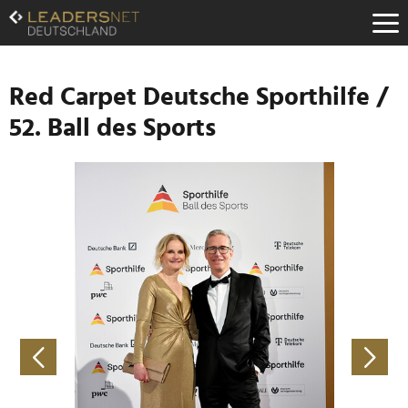
Zum
Inhalt
Zur
Fußzeilen-
Navigation
Red Carpet Deutsche Sporthilfe /
Zur
52. Ball des Sports
Hauptnavigation