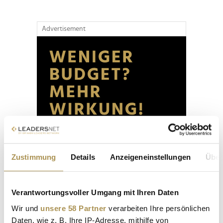
Advertisement
Zustimmung
Details
Anzeigeneinstellungen
Über
Verantwortungsvoller Umgang mit Ihren Daten
Wir und
unsere 58 Partner
verarbeiten Ihre persönlichen
Daten, wie z. B. Ihre IP-Adresse, mithilfe von