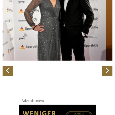
Abschnitt Einzelheiten
fest.
Wir verwenden Cookies, um Inhalte und Anzeigen zu
personalisieren, Funktionen für soziale Medien anbieten
zu können und die Zugriffe auf unsere Website zu
analysieren. Außerdem geben wir Informationen zu Ihrer
Verwendung unserer Website an unsere Partner für
soziale Medien, Werbung und Analysen weiter. Unsere
Partner führen diese Informationen möglicherweise mit
weiteren Daten zusammen, die Sie ihnen bereitgestellt
haben oder die sie im Rahmen Ihrer Nutzung der Dienste
gesammelt haben.
Advertisement