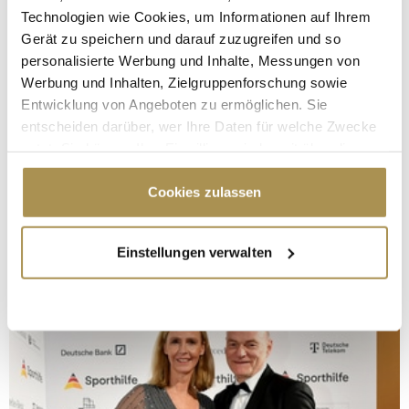
Technologien wie Cookies, um Informationen auf Ihrem
Gerät zu speichern und darauf zuzugreifen und so
personalisierte Werbung und Inhalte, Messungen von
Werbung und Inhalten, Zielgruppenforschung sowie
Entwicklung von Angeboten zu ermöglichen. Sie
entscheiden darüber, wer Ihre Daten für welche Zwecke
nutzt. Sie können Ihre Einwilligung jederzeit über die
Cookie-Erklärung oder durch Klicken auf das Privacy
Trigger Symbol ändern oder widerrufen
Cookies zulassen
Wenn Sie es erlauben, würden wir auch gerne:
Einstellungen verwalten
Informationen über Ihre geografische Lage
erfassen, welche bis auf einige Meter genau sein
können
Ihr Gerät durch aktives Scannen nach
bestimmten Merkmalen (Fingerprinting) identifizieren
Erfahren Sie mehr darüber, wie Ihre persönlichen Daten
verarbeitet werden, und legen Sie Ihre Präferenzen im