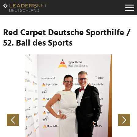
Zum
Inhalt
Zur
Fußzeilen-
Navigation
Red Carpet Deutsche Sporthilfe /
Zur
52. Ball des Sports
Hauptnavigation