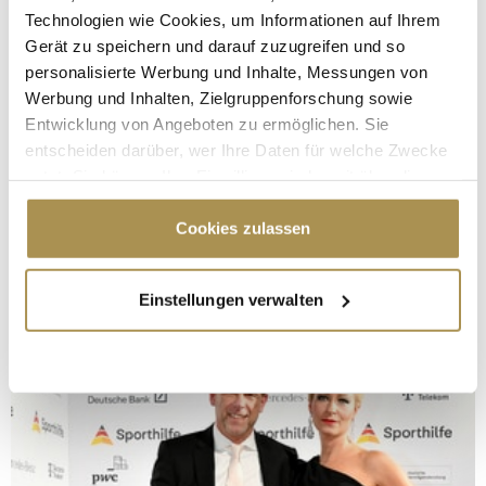
Technologien wie Cookies, um Informationen auf Ihrem
Gerät zu speichern und darauf zuzugreifen und so
personalisierte Werbung und Inhalte, Messungen von
Werbung und Inhalten, Zielgruppenforschung sowie
Entwicklung von Angeboten zu ermöglichen. Sie
entscheiden darüber, wer Ihre Daten für welche Zwecke
nutzt. Sie können Ihre Einwilligung jederzeit über die
Cookie-Erklärung oder durch Klicken auf das Privacy
Trigger Symbol ändern oder widerrufen
Cookies zulassen
Wenn Sie es erlauben, würden wir auch gerne:
Einstellungen verwalten
Informationen über Ihre geografische Lage
erfassen, welche bis auf einige Meter genau sein
können
Ihr Gerät durch aktives Scannen nach
bestimmten Merkmalen (Fingerprinting) identifizieren
Erfahren Sie mehr darüber, wie Ihre persönlichen Daten
verarbeitet werden, und legen Sie Ihre Präferenzen im