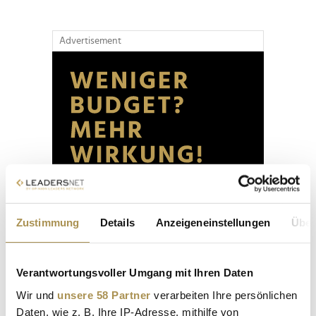
Advertisement
Zustimmung
Details
Anzeigeneinstellungen
Über
Verantwortungsvoller Umgang mit Ihren Daten
Wir und
unsere 58 Partner
verarbeiten Ihre persönlichen
Daten, wie z. B. Ihre IP-Adresse, mithilfe von