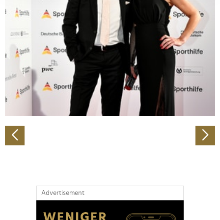
Abschnitt Einzelheiten
fest.
Wir verwenden Cookies, um Inhalte und Anzeigen zu
personalisieren, Funktionen für soziale Medien anbieten
zu können und die Zugriffe auf unsere Website zu
analysieren. Außerdem geben wir Informationen zu Ihrer
Verwendung unserer Website an unsere Partner für
soziale Medien, Werbung und Analysen weiter. Unsere
Partner führen diese Informationen möglicherweise mit
weiteren Daten zusammen, die Sie ihnen bereitgestellt
haben oder die sie im Rahmen Ihrer Nutzung der Dienste
gesammelt haben.
Advertisement