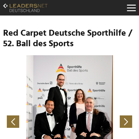
Zum
Inhalt
Zur
Fußzeilen-
Navigation
Red Carpet Deutsche Sporthilfe /
Zur
52. Ball des Sports
Hauptnavigation