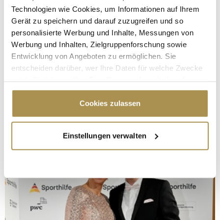
Technologien wie Cookies, um Informationen auf Ihrem
Gerät zu speichern und darauf zuzugreifen und so
personalisierte Werbung und Inhalte, Messungen von
Werbung und Inhalten, Zielgruppenforschung sowie
Entwicklung von Angeboten zu ermöglichen. Sie
entscheiden darüber, wer Ihre Daten für welche Zwecke
nutzt. Sie können Ihre Einwilligung jederzeit über die
Cookie-Erklärung oder durch Klicken auf das Privacy
Trigger Symbol ändern oder widerrufen
Cookies zulassen
Wenn Sie es erlauben, würden wir auch gerne:
Einstellungen verwalten
Informationen über Ihre geografische Lage
erfassen, welche bis auf einige Meter genau sein
können
Ihr Gerät durch aktives Scannen nach
bestimmten Merkmalen (Fingerprinting) identifizieren
Erfahren Sie mehr darüber, wie Ihre persönlichen Daten
verarbeitet werden, und legen Sie Ihre Präferenzen im