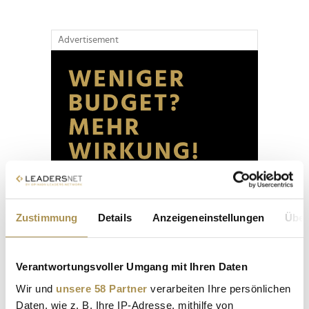
Advertisement
Zustimmung
Details
Anzeigeneinstellungen
Über
Verantwortungsvoller Umgang mit Ihren Daten
Wir und
unsere 58 Partner
verarbeiten Ihre persönlichen
Daten, wie z. B. Ihre IP-Adresse, mithilfe von