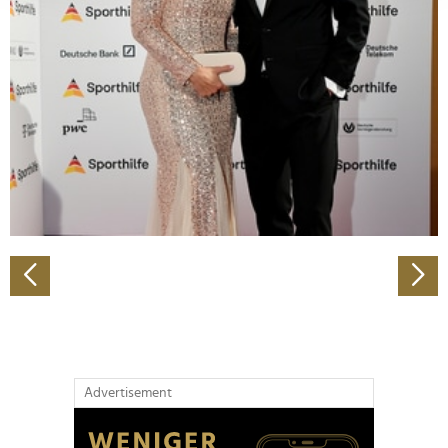
Abschnitt Einzelheiten
fest.
Wir verwenden Cookies, um Inhalte und Anzeigen zu
personalisieren, Funktionen für soziale Medien anbieten
zu können und die Zugriffe auf unsere Website zu
analysieren. Außerdem geben wir Informationen zu Ihrer
Verwendung unserer Website an unsere Partner für
soziale Medien, Werbung und Analysen weiter. Unsere
Partner führen diese Informationen möglicherweise mit
weiteren Daten zusammen, die Sie ihnen bereitgestellt
haben oder die sie im Rahmen Ihrer Nutzung der Dienste
gesammelt haben.
Advertisement