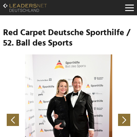
Zum
Inhalt
Zur
Fußzeilen-
Navigation
Red Carpet Deutsche Sporthilfe /
Zur
52. Ball des Sports
Hauptnavigation