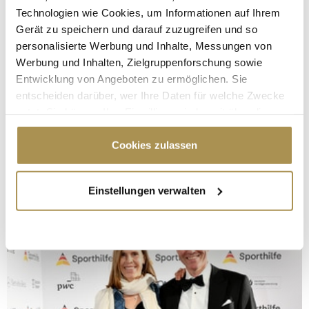
Technologien wie Cookies, um Informationen auf Ihrem
Gerät zu speichern und darauf zuzugreifen und so
personalisierte Werbung und Inhalte, Messungen von
Werbung und Inhalten, Zielgruppenforschung sowie
Entwicklung von Angeboten zu ermöglichen. Sie
entscheiden darüber, wer Ihre Daten für welche Zwecke
nutzt. Sie können Ihre Einwilligung jederzeit über die
Cookie-Erklärung oder durch Klicken auf das Privacy
Trigger Symbol ändern oder widerrufen
Cookies zulassen
Wenn Sie es erlauben, würden wir auch gerne:
Einstellungen verwalten
Informationen über Ihre geografische Lage
erfassen, welche bis auf einige Meter genau sein
können
Ihr Gerät durch aktives Scannen nach
bestimmten Merkmalen (Fingerprinting) identifizieren
Erfahren Sie mehr darüber, wie Ihre persönlichen Daten
verarbeitet werden, und legen Sie Ihre Präferenzen im