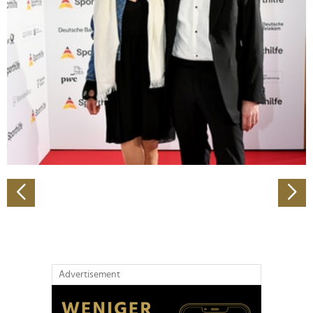
Abschnitt Einzelheiten
fest.
Wir verwenden Cookies, um Inhalte und Anzeigen zu
personalisieren, Funktionen für soziale Medien anbieten
zu können und die Zugriffe auf unsere Website zu
analysieren. Außerdem geben wir Informationen zu Ihrer
Verwendung unserer Website an unsere Partner für
soziale Medien, Werbung und Analysen weiter. Unsere
Partner führen diese Informationen möglicherweise mit
weiteren Daten zusammen, die Sie ihnen bereitgestellt
haben oder die sie im Rahmen Ihrer Nutzung der Dienste
gesammelt haben.
Advertisement