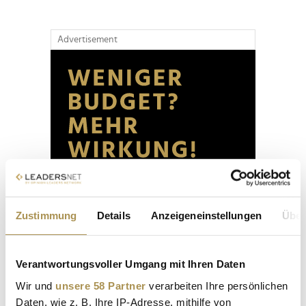
Advertisement
Zustimmung
Details
Anzeigeneinstellungen
Über
Verantwortungsvoller Umgang mit Ihren Daten
Wir und
unsere 58 Partner
verarbeiten Ihre persönlichen
Daten, wie z. B. Ihre IP-Adresse, mithilfe von