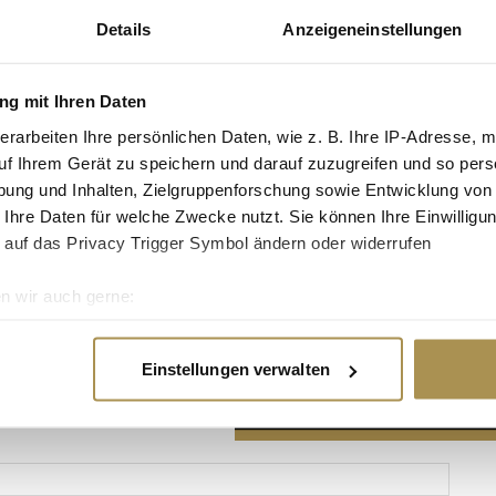
Details
Anzeigeneinstellungen
g mit Ihren Daten
erarbeiten Ihre persönlichen Daten, wie z. B. Ihre IP-Adresse, m
Advertisement
uf Ihrem Gerät zu speichern und darauf zuzugreifen und so pers
ung und Inhalten, Zielgruppenforschung sowie Entwicklung von
 Ihre Daten für welche Zwecke nutzt. Sie können Ihre Einwilligun
 auf das Privacy Trigger Symbol ändern oder widerrufen
n wir auch gerne:
re geografische Lage erfassen, welche bis auf einige Meter gen
es Scannen nach bestimmten Merkmalen (Fingerprinting) identifi
Einstellungen verwalten
ie Ihre persönlichen Daten verarbeitet werden, und legen Sie I
nhalte und Anzeigen zu personalisieren, Funktionen für soziale
Website zu analysieren. Außerdem geben wir Informationen zu I