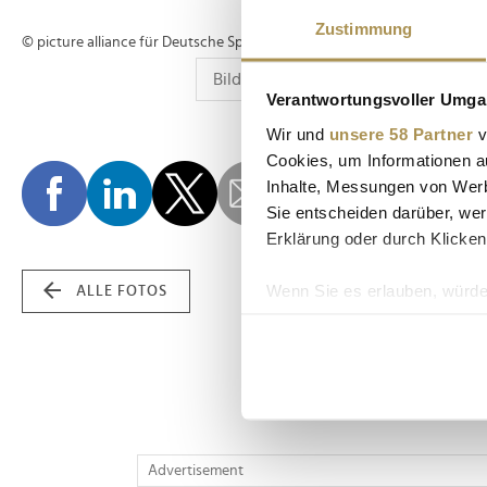
Zustimmung
© picture alliance für Deutsche Sporthilfe
Verantwortungsvoller Umgan
Wir und
unsere 58 Partner
v
Cookies, um Informationen a
Inhalte, Messungen von Werb
Sie entscheiden darüber, wer
Erklärung oder durch Klicken
Wenn Sie es erlauben, würde
ALLE FOTOS
Informationen über Ih
Ihr Gerät durch aktiv
Erfahren Sie mehr darüber, w
Einzelheiten
fest.
Wir verwenden Cookies, um I
Advertisement
und die Zugriffe auf unsere 