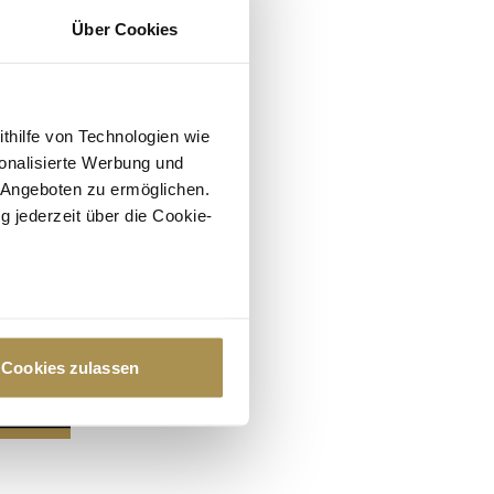
Über Cookies
ithilfe von Technologien wie
onalisierte Werbung und
 Angeboten zu ermöglichen.
g jederzeit über die Cookie-
au sein können
zieren
Cookies zulassen
hre Präferenzen im
Abschnitt
 Medien anbieten zu können
hrer Verwendung unserer