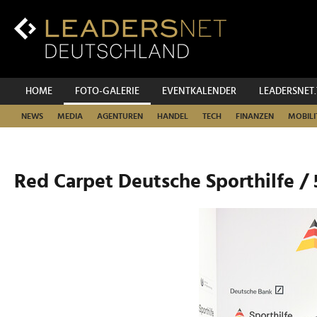
Zum
Inhalt
Zur
Fußzeilen-
Navigation
Zur
HOME
FOTO-GALERIE
EVENTKALENDER
LEADERSNET
Hauptnavigation
NEWS
MEDIA
AGENTUREN
HANDEL
TECH
FINANZEN
MOBILI
Red Carpet Deutsche Sporthilfe / 5