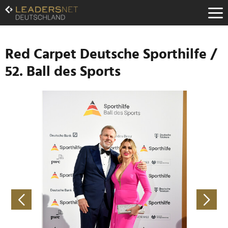
Zum
Inhalt
Zur
Fußzeilen-
Navigation
Red Carpet Deutsche Sporthilfe /
Zur
52. Ball des Sports
Hauptnavigation