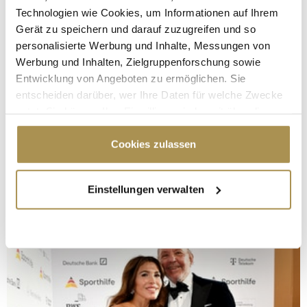
Technologien wie Cookies, um Informationen auf Ihrem
Gerät zu speichern und darauf zuzugreifen und so
personalisierte Werbung und Inhalte, Messungen von
Werbung und Inhalten, Zielgruppenforschung sowie
Entwicklung von Angeboten zu ermöglichen. Sie
entscheiden darüber, wer Ihre Daten für welche Zwecke
nutzt. Sie können Ihre Einwilligung jederzeit über die
Cookie-Erklärung oder durch Klicken auf das Privacy
Trigger Symbol ändern oder widerrufen
Cookies zulassen
Wenn Sie es erlauben, würden wir auch gerne:
Einstellungen verwalten
Informationen über Ihre geografische Lage
erfassen, welche bis auf einige Meter genau sein
können
Ihr Gerät durch aktives Scannen nach
bestimmten Merkmalen (Fingerprinting) identifizieren
Erfahren Sie mehr darüber, wie Ihre persönlichen Daten
verarbeitet werden, und legen Sie Ihre Präferenzen im