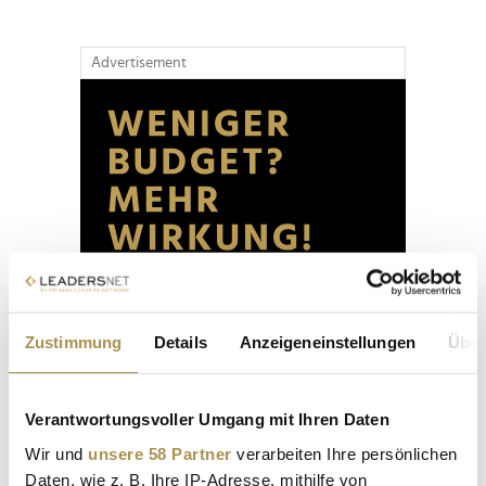
Advertisement
Zustimmung
Details
Anzeigeneinstellungen
Über
Verantwortungsvoller Umgang mit Ihren Daten
Wir und
unsere 58 Partner
verarbeiten Ihre persönlichen
Daten, wie z. B. Ihre IP-Adresse, mithilfe von