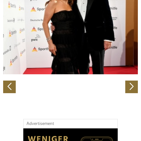
Abschnitt Einzelheiten
fest.
Wir verwenden Cookies, um Inhalte und Anzeigen zu
personalisieren, Funktionen für soziale Medien anbieten
zu können und die Zugriffe auf unsere Website zu
analysieren. Außerdem geben wir Informationen zu Ihrer
Verwendung unserer Website an unsere Partner für
soziale Medien, Werbung und Analysen weiter. Unsere
Partner führen diese Informationen möglicherweise mit
weiteren Daten zusammen, die Sie ihnen bereitgestellt
haben oder die sie im Rahmen Ihrer Nutzung der Dienste
gesammelt haben.
Advertisement