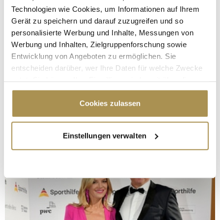
Technologien wie Cookies, um Informationen auf Ihrem
Gerät zu speichern und darauf zuzugreifen und so
personalisierte Werbung und Inhalte, Messungen von
Werbung und Inhalten, Zielgruppenforschung sowie
Entwicklung von Angeboten zu ermöglichen. Sie
entscheiden darüber, wer Ihre Daten für welche Zwecke
nutzt. Sie können Ihre Einwilligung jederzeit über die
Cookie-Erklärung oder durch Klicken auf das Privacy
Trigger Symbol ändern oder widerrufen
Cookies zulassen
Wenn Sie es erlauben, würden wir auch gerne:
Einstellungen verwalten
Informationen über Ihre geografische Lage
erfassen, welche bis auf einige Meter genau sein
können
Ihr Gerät durch aktives Scannen nach
bestimmten Merkmalen (Fingerprinting) identifizieren
Erfahren Sie mehr darüber, wie Ihre persönlichen Daten
verarbeitet werden, und legen Sie Ihre Präferenzen im