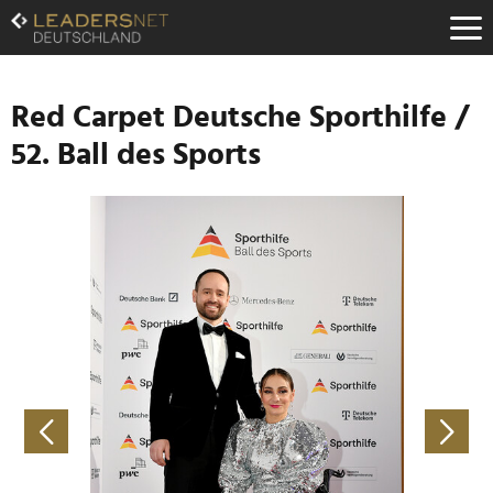
Zum
Inhalt
Zur
Fußzeilen-
Navigation
Red Carpet Deutsche Sporthilfe /
Zur
52. Ball des Sports
Hauptnavigation