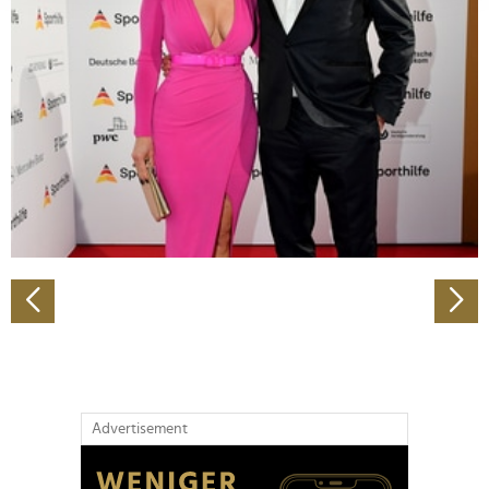
Abschnitt Einzelheiten
fest.
Wir verwenden Cookies, um Inhalte und Anzeigen zu
personalisieren, Funktionen für soziale Medien anbieten
zu können und die Zugriffe auf unsere Website zu
analysieren. Außerdem geben wir Informationen zu Ihrer
Verwendung unserer Website an unsere Partner für
soziale Medien, Werbung und Analysen weiter. Unsere
Partner führen diese Informationen möglicherweise mit
weiteren Daten zusammen, die Sie ihnen bereitgestellt
haben oder die sie im Rahmen Ihrer Nutzung der Dienste
gesammelt haben.
Advertisement