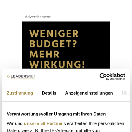
Advertisement
Zustimmung
Details
Anzeigeneinstellungen
Über
Verantwortungsvoller Umgang mit Ihren Daten
Wir und
unsere 58 Partner
verarbeiten Ihre persönlichen
Daten, wie z. B. Ihre IP-Adresse, mithilfe von