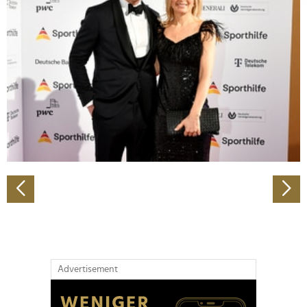
Abschnitt Einzelheiten
fest.
Wir verwenden Cookies, um Inhalte und Anzeigen zu
personalisieren, Funktionen für soziale Medien anbieten
zu können und die Zugriffe auf unsere Website zu
analysieren. Außerdem geben wir Informationen zu Ihrer
Verwendung unserer Website an unsere Partner für
soziale Medien, Werbung und Analysen weiter. Unsere
Partner führen diese Informationen möglicherweise mit
weiteren Daten zusammen, die Sie ihnen bereitgestellt
haben oder die sie im Rahmen Ihrer Nutzung der Dienste
gesammelt haben.
Advertisement