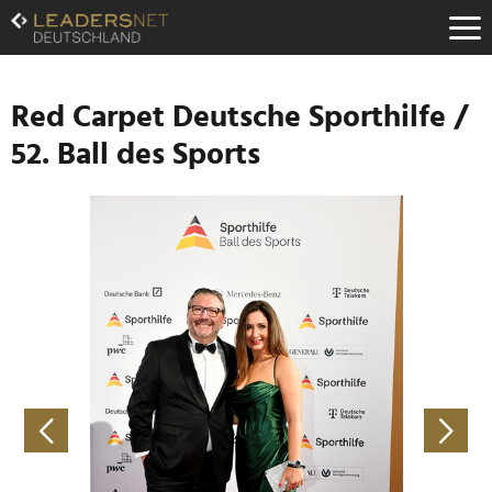
Zum
Inhalt
Zur
Fußzeilen-
Navigation
Red Carpet Deutsche Sporthilfe /
Zur
52. Ball des Sports
Hauptnavigation