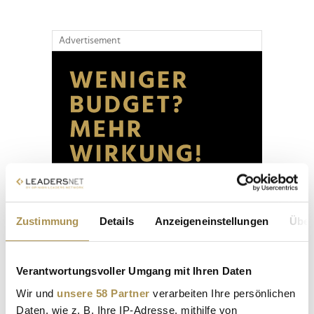
Advertisement
Zustimmung
Details
Anzeigeneinstellungen
Über
Verantwortungsvoller Umgang mit Ihren Daten
Wir und
unsere 58 Partner
verarbeiten Ihre persönlichen
Daten, wie z. B. Ihre IP-Adresse, mithilfe von