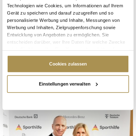
Technologien wie Cookies, um Informationen auf Ihrem
Gerät zu speichern und darauf zuzugreifen und so
personalisierte Werbung und Inhalte, Messungen von
Werbung und Inhalten, Zielgruppenforschung sowie
Entwicklung von Angeboten zu ermöglichen. Sie
entscheiden darüber, wer Ihre Daten für welche Zwecke
nutzt. Sie können Ihre Einwilligung jederzeit über die
Cookie-Erklärung oder durch Klicken auf das Privacy
Trigger Symbol ändern oder widerrufen
Cookies zulassen
Wenn Sie es erlauben, würden wir auch gerne:
Einstellungen verwalten
Informationen über Ihre geografische Lage
erfassen, welche bis auf einige Meter genau sein
können
Ihr Gerät durch aktives Scannen nach
bestimmten Merkmalen (Fingerprinting) identifizieren
Erfahren Sie mehr darüber, wie Ihre persönlichen Daten
verarbeitet werden, und legen Sie Ihre Präferenzen im