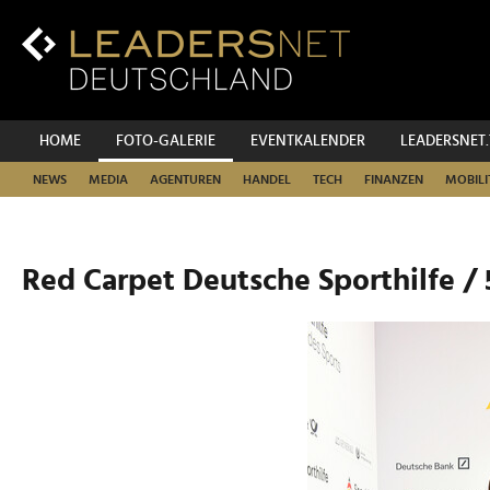
Zum
Inhalt
Zur
Fußzeilen-
Navigation
Zur
HOME
FOTO-GALERIE
EVENTKALENDER
LEADERSNET
Hauptnavigation
NEWS
MEDIA
AGENTUREN
HANDEL
TECH
FINANZEN
MOBILI
Red Carpet Deutsche Sporthilfe / 5