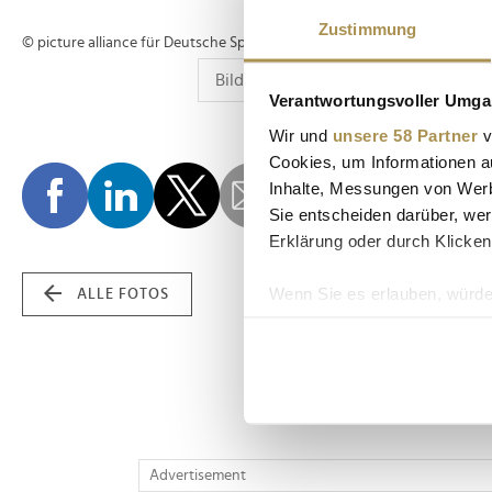
Zustimmung
© picture alliance für Deutsche Sporthilfe
Verantwortungsvoller Umgan
Wir und
unsere 58 Partner
v
Cookies, um Informationen a
Inhalte, Messungen von Werb
Sie entscheiden darüber, wer
Erklärung oder durch Klicken
Wenn Sie es erlauben, würde
ALLE FOTOS
Informationen über Ih
Ihr Gerät durch aktiv
Erfahren Sie mehr darüber, w
Einzelheiten
fest.
Wir verwenden Cookies, um I
Advertisement
und die Zugriffe auf unsere 