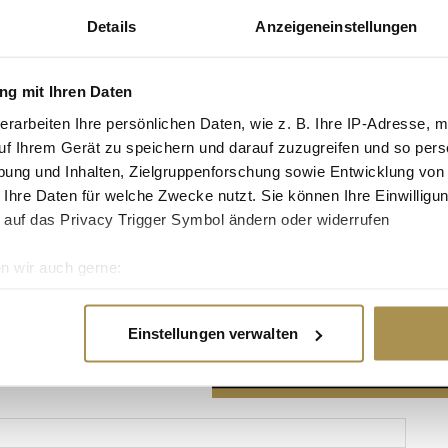
Details
Anzeigeneinstellungen
g mit Ihren Daten
erarbeiten Ihre persönlichen Daten, wie z. B. Ihre IP-Adresse, m
Advertisement
uf Ihrem Gerät zu speichern und darauf zuzugreifen und so pers
ung und Inhalten, Zielgruppenforschung sowie Entwicklung von
 Ihre Daten für welche Zwecke nutzt. Sie können Ihre Einwilligun
 auf das Privacy Trigger Symbol ändern oder widerrufen
n wir auch gerne:
re geografische Lage erfassen, welche bis auf einige Meter gen
es Scannen nach bestimmten Merkmalen (Fingerprinting) identifi
Einstellungen verwalten
ie Ihre persönlichen Daten verarbeitet werden, und legen Sie I
nhalte und Anzeigen zu personalisieren, Funktionen für soziale
Website zu analysieren. Außerdem geben wir Informationen zu I