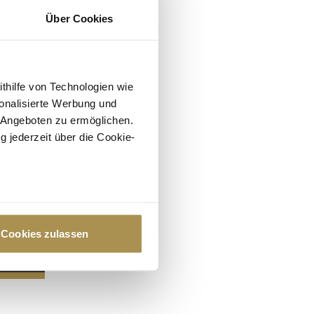
Über Cookies
ithilfe von Technologien wie
onalisierte Werbung und
 Angeboten zu ermöglichen.
g jederzeit über die Cookie-
au sein können
zieren
Cookies zulassen
hre Präferenzen im
Abschnitt
 Medien anbieten zu können
hrer Verwendung unserer