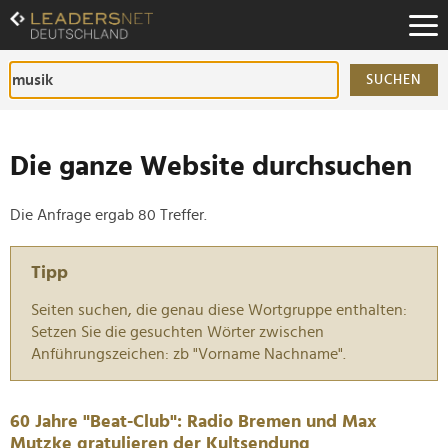
Zum
Inhalt
Zur
Fußzeilen-
SUCHEN
Navigation
Zur
Hauptnavigation
Die ganze Website durchsuchen
Die Anfrage ergab 80 Treffer.
Tipp
Seiten suchen, die genau diese Wortgruppe enthalten:
Setzen Sie die gesuchten Wörter zwischen
Anführungszeichen: zb "Vorname Nachname".
60 Jahre "Beat-Club": Radio Bremen und Max
Mutzke gratulieren der Kultsendung