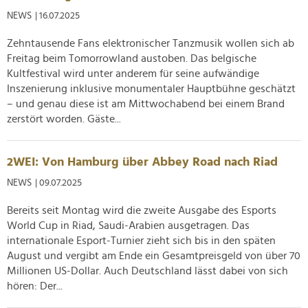
soziale Medien, Werbung und Analysen weiter. Unsere
NEWS
| 16.07.2025
Partner führen diese Informationen möglicherweise mit
Zehntausende Fans elektronischer Tanzmusik wollen sich ab
weiteren Daten zusammen, die Sie ihnen bereitgestellt
Freitag beim Tomorrowland austoben. Das belgische
haben oder die sie im Rahmen Ihrer Nutzung der Dienste
Kultfestival wird unter anderem für seine aufwändige
gesammelt haben.
Inszenierung inklusive monumentaler Hauptbühne geschätzt
– und genau diese ist am Mittwochabend bei einem Brand
zerstört worden. Gäste...
2WEI: Von Hamburg über Abbey Road nach Riad
NEWS
| 09.07.2025
Bereits seit Montag wird die zweite Ausgabe des Esports
World Cup in Riad, Saudi-Arabien ausgetragen. Das
internationale Esport-Turnier zieht sich bis in den späten
August und vergibt am Ende ein Gesamtpreisgeld von über 70
Millionen US-Dollar. Auch Deutschland lässt dabei von sich
hören: Der...