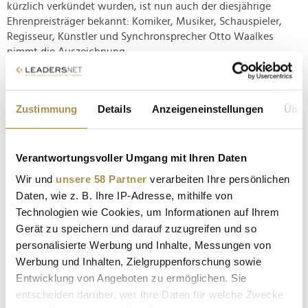
kürzlich verkündet wurden, ist nun auch der diesjährige
Ehrenpreisträger bekannt: Komiker, Musiker, Schauspieler,
Regisseur, Künstler und Synchronsprecher Otto Waalkes
nimmt die Auszeichnung...
MTV Video Music Awards kündigen neue Stars an
Zustimmung
Details
Anzeigeneinstellungen
Über
NEWS
| 27.08.2025
Musikfernsehen an sich mag seine glorreichsten Zeiten hinter
Verantwortungsvoller Umgang mit Ihren Daten
sich haben, doch die MTV Video Music Awards fungieren
zuverlässig als Magnet für prominente Branchenvertreter.
Wir und
unsere 58 Partner
verarbeiten Ihre persönlichen
Während Auftritte von bewährten Größen wie Mariah Carey,
Daten, wie z. B. Ihre IP-Adresse, mithilfe von
Busta Rhymes oder Ricky Martin vor allem langjährige
Technologien wie Cookies, um Informationen auf Ihrem
Zuschauer freuen...
Gerät zu speichern und darauf zuzugreifen und so
personalisierte Werbung und Inhalte, Messungen von
Werbung und Inhalten, Zielgruppenforschung sowie
Will Smith begeistert sein Publikum – doch leider
ist es KI-generiert
Entwicklung von Angeboten zu ermöglichen. Sie
entscheiden darüber, wer Ihre Daten für welche Zwecke
NEWS
| 26.08.2025