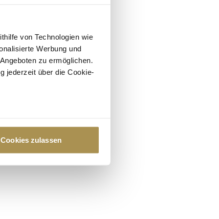
ithilfe von Technologien wie
onalisierte Werbung und
 Angeboten zu ermöglichen.
g jederzeit über die Cookie-
au sein können
zieren
Cookies zulassen
hre Präferenzen im
Abschnitt
 Medien anbieten zu können
hrer Verwendung unserer
 führen diese Informationen
ie im Rahmen Ihrer Nutzung