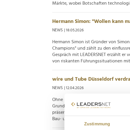
Märkte, wobei Botschaften technologis
Hermann Simon: "Wollen kann ma
NEWS
| 18.05.2026
Hermann Simon ist Gründer von Simon-K
Champions" und zählt zu den einfluss
Gespräch mit LEADERSNET erzählt er von
von riskanten Führungssituationen mit 
wire und Tube Düsseldorf verdra
NEWS
| 12.04.2026
Ohne Draht, Kabel und Rohrwerke läuft
Grundlagen rücken ab Montag in Düsse
präsentieren sich zwei Messen gemeinsa
Bau- und Fertigungssektoren auf diese o
Zustimmung