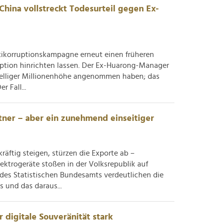
hina vollstreckt Todesurteil gegen Ex-
n.
tikorruptionskampagne erneut einen früheren
tion hinrichten lassen. Der Ex-Huarong-Manager
istelliger Millionenhöhe angenommen haben; das
r Fall...
rtner – aber ein zunehmend einseitiger
äftig steigen, stürzen die Exporte ab –
ktrogeräte stoßen in der Volksrepublik auf
n des Statistischen Bundesamts verdeutlichen die
und das daraus...
 digitale Souveränität stark