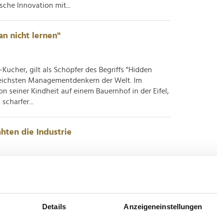
che Innovation mit...
n nicht lernen"
ucher, gilt als Schöpfer des Begriffs "Hidden
reichsten Managementdenkern der Welt. Im
 seiner Kindheit auf einem Bauernhof in der Eifel,
scharfer...
hten die Industrie
 in der Industrie herzlich wenig – und genau diese
ldorf in den Mittelpunkt: Mit wire und Tube
m auf einem Areal. Sie zeigen, wie stark Energie-,
ft...
Details
Anzeigeneinstellungen