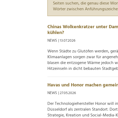
Seiten suchen, die genau diese Wor
Wörter zwischen Anführungszeiche
Chinas Wolkenkratzer unter Damp
kühlen?
NEWS
| 13.07.2026
Wenn Städte zu Glutöfen werden, gerä
Klimaanlagen sorgen zwar für angene
blasen die entzogene Wärme jedoch wi
Hitzeinseln in dicht bebauten Stadtgebie
Havas und Honor machen gemei
NEWS
| 27.05.2026
Der Technologiehersteller Honor will i
Düsseldorf als zentralen Standort. Do
Strategie, Kreation und Social-Media