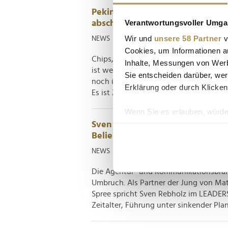
Pekings Masterplan: Was wir un
Verantwortungsvoller Umgan
abschauen können
Wir und
unsere 58 Partner
v
NEWS
| 15.03.2026
Cookies, um Informationen a
Chips, Quantencomputer und die "Low-
Inhalte, Messungen von Werb
ist weit mehr als Bürokratie – er ist e
Sie entscheiden darüber, wer
noch über Regulierung und Beihilfen st
Erklärung oder durch Klicken
Es ist Zeit für eine schmerzhafte...
Wenn Sie es erlauben, würde
Sven Rebholz: "Die größte Gefahr
Informationen über Ih
Beliebigkeit"
Ihr Gerät durch aktiv
NEWS
| 09.03.2026
Erfahren Sie mehr darüber, w
Einzelheiten
fest.
Die Agentur- und Kommunikationsbranch
Umbruch. Als Partner der Jung von Ma
Wir verwenden Cookies, um I
Spree spricht Sven Rebholz im LEADERS
und die Zugriffe auf unsere 
Zeitalter, Führung unter sinkender Plan
Website an unsere Partner fü
möglicherweise mit weiteren