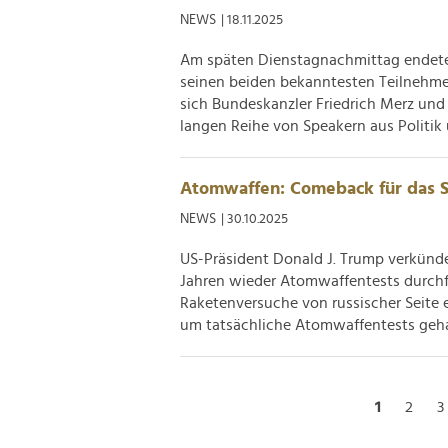
NEWS
| 18.11.2025
Am späten Dienstagnachmittag endete 
seinen beiden bekanntesten Teilnehme
sich Bundeskanzler Friedrich Merz un
langen Reihe von Speakern aus Politik 
Atomwaffen: Comeback für das S
NEWS
| 30.10.2025
US-Präsident Donald J. Trump verkünde
Jahren wieder Atomwaffentests durchfü
Raketenversuche von russischer Seite e
um tatsächliche Atomwaffentests gehan
1
2
3