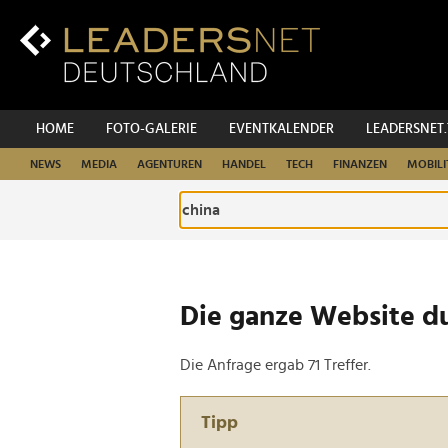
Zum
Inhalt
Zur
Fußzeilen-
Navigation
Zur
HOME
FOTO-GALERIE
EVENTKALENDER
LEADERSNET
Hauptnavigation
NEWS
MEDIA
AGENTUREN
HANDEL
TECH
FINANZEN
MOBILI
Die ganze Website d
Die Anfrage ergab 71 Treffer.
Tipp