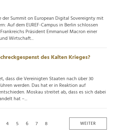
der Summit on European Digital Sovereignty mit
rn: Auf dem EUREF-Campus in Berlin schlossen
d Frankreichs Präsident Emmanuel Macron einer
und Wirtschaft...
chreckgespenst des Kalten Krieges?
t, dass die Vereinigten Staaten nach über 30
hren werden. Das hat er in Reaktion auf
ntschieden. Moskau streitet ab, dass es sich dabei
delt hat –...
4
5
6
7
8
WEITER