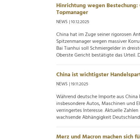
Hinrichtung wegen Bestechung: C
der Dienste gesammelt habe
Topmanager
NEWS
| 10.12.2025
China hat im Zuge seiner rigorosen An
Spitzenmanager wegen massiver Korrup
Bai Tianhui soll Schmiergelder in dre
Oberste Gericht bestätigte das Urteil. De
China ist wichtigster Handelspa
NEWS
| 19.11.2025
Während deutsche Importe aus China kr
insbesondere Autos, Maschinen und Ele
verringertes Interesse. Aktuelle Zahle
wachsende Abhängigkeit Deutschlands 
Merz und Macron machen sich für