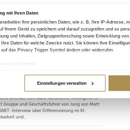
s von Chinas neuem Fünfjahresplan
g mit Ihren Daten
erarbeiten Ihre persönlichen Daten, wie z. B. Ihre IP-Adresse, m
uf Ihrem Gerät zu speichern und darauf zuzugreifen und so pers
Altitude Economy": Chinas neuer Fünfjahresplan
ung und Inhalten, Zielgruppenforschung sowie Entwicklung von
ine industrielle Kampfansage. Während die EU oft
 Ihre Daten für welche Zwecke nutzt. Sie können Ihre Einwilligun
reitet, baut Peking bereits die Märkte von morgen.
 auf das Privacy Trigger Symbol ändern oder widerrufen
n wir auch gerne:
 ist nicht die Technologie, sondern die
re geografische Lage erfassen, welche bis auf einige Meter gen
es Scannen nach bestimmten Merkmalen (Fingerprinting) identifi
Einstellungen verwalten
ie Ihre persönlichen Daten verarbeitet werden, und legen Sie I
e befindet sich dank Künstlicher Intelligenz im
tt Gruppe und Geschäftsführer von Jung von Matt
nhalte und Anzeigen zu personalisieren, Funktionen für soziale
NET -Interview über Differenzierung im KI-
Website zu analysieren. Außerdem geben wir Informationen zu I
barkeit und...
r soziale Medien, Werbung und Analysen weiter. Unsere Partner
 Daten zusammen, die Sie ihnen bereitgestellt haben oder die s