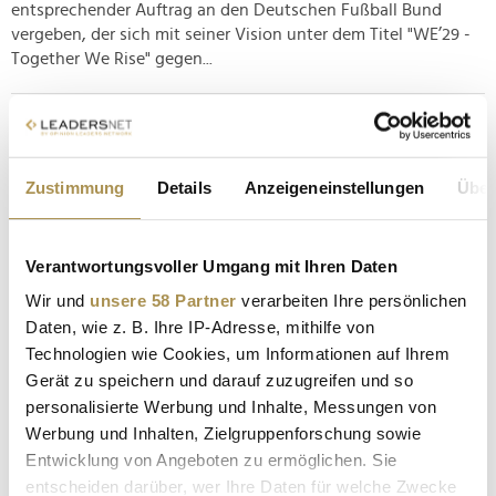
entsprechender Auftrag an den Deutschen Fußball Bund
vergeben, der sich mit seiner Vision unter dem Titel "WE’29 -
Together We Rise" gegen...
Olympische Spiele: Sollte sich Deutschland
bewerben?
Zustimmung
Details
Anzeigeneinstellungen
Über
NEWS
| 15.10.2025
Im Juli 2028 werden die Olympischen Spiele im US-
amerikanischen Los Angeles ausgetragen, ehe das
Verantwortungsvoller Umgang mit Ihren Daten
australische Brisbane vier Jahre später als Host fungieren soll.
Wir und
unsere 58 Partner
verarbeiten Ihre persönlichen
Doch wer kommt danach? Wenn es nach der Initiative "Dafür
Daten, wie z. B. Ihre IP-Adresse, mithilfe von
sein ist alles" des DOSB geht, bewirbt sich Deutschland um
das weltweit beachtete...
Technologien wie Cookies, um Informationen auf Ihrem
Gerät zu speichern und darauf zuzugreifen und so
personalisierte Werbung und Inhalte, Messungen von
Stefan Raab sucht Quiz-Kandidaten, Erfinder und
Werbung und Inhalten, Zielgruppenforschung sowie
empörende Geschichten
Entwicklung von Angeboten zu ermöglichen. Sie
NEWS
| 24.08.2025
entscheiden darüber, wer Ihre Daten für welche Zwecke