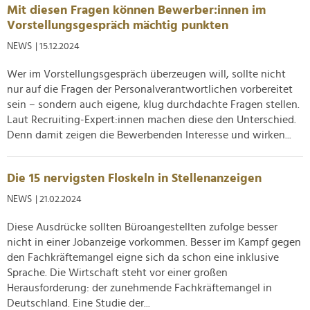
Verwendung unserer Website an unsere Partner für
Mit diesen Fragen können Bewerber:innen im
soziale Medien, Werbung und Analysen weiter. Unsere
Vorstellungsgespräch mächtig punkten
Partner führen diese Informationen möglicherweise mit
NEWS
| 15.12.2024
weiteren Daten zusammen, die Sie ihnen bereitgestellt
haben oder die sie im Rahmen Ihrer Nutzung der Dienste
Wer im Vorstellungsgespräch überzeugen will, sollte nicht
gesammelt haben.
nur auf die Fragen der Personalverantwortlichen vorbereitet
sein – sondern auch eigene, klug durchdachte Fragen stellen.
Laut Recruiting-Expert:innen machen diese den Unterschied.
Denn damit zeigen die Bewerbenden Interesse und wirken...
Die 15 nervigsten Floskeln in Stellenanzeigen
NEWS
| 21.02.2024
Diese Ausdrücke sollten Büroangestellten zufolge besser
nicht in einer Jobanzeige vorkommen. Besser im Kampf gegen
den Fachkräftemangel eigne sich da schon eine inklusive
Sprache. Die Wirtschaft steht vor einer großen
Herausforderung: der zunehmende Fachkräftemangel in
Deutschland. Eine Studie der...