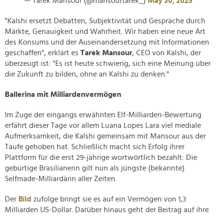
— Tarek Mansour (@mansourtarek_)
May 30, 2025
"Kalshi ersetzt Debatten, Subjektivität und Gespräche durch
Märkte, Genauigkeit und Wahrheit. Wir haben eine neue Art
des Konsums und der Auseinandersetzung mit Informationen
geschaffen", erklärt es
Tarek Mansour
, CEO von Kalshi, der
überzeugt ist: "Es ist heute schwierig, sich eine Meinung über
die Zukunft zu bilden, ohne an Kalshi zu denken."
Ballerina mit Milliardenvermögen
Im Zuge der eingangs erwähnten Elf-Milliarden-Bewertung
erfährt dieser Tage vor allem Luana Lopes Lara viel mediale
Aufmerksamkeit, die Kalshi gemeinsam mit Mansour aus der
Taufe gehoben hat. Schließlich macht sich Erfolg ihrer
Plattform für die erst 29-jährige wortwörtlich bezahlt: Die
gebürtige Brasilianerin gilt nun als jüngste (bekannte)
Selfmade-Milliardärin aller Zeiten.
Der
Bild
zufolge bringt sie es auf ein Vermögen von 1,3
Milliarden US-Dollar. Darüber hinaus geht der Beitrag auf ihre