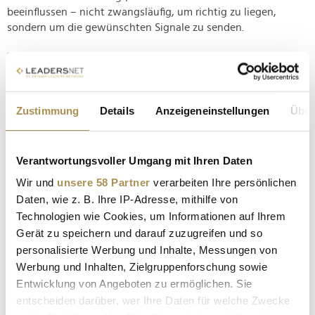
beeinflussen – nicht zwangsläufig, um richtig zu liegen,
sondern um die gewünschten Signale zu senden.
Werden diese Signale in reichweitenstarken
Nachrichtensendungen visualisiert, entsteht ein
Rückkopplungseffekt zwischen Markt, Berichterstattung und
öffentlicher Wahrnehmung, was die Grenze zwischen Analyse
Zustimmung
Details
Anzeigeneinstellungen
Über
und Einflussnahme verwischt.
Eine verantwortungsbewusste und transparente Integration
Verantwortungsvoller Umgang mit Ihren Daten
ist das erstrebenswerte Ideal, denn: Je stärker von Kalshi
übermittelte Marktpreise als Ausdruck einer öffentlichen
Wir und
unsere 58 Partner
verarbeiten Ihre persönlichen
Stimmung gelesen und verpackt werden, desto größer wird
Daten, wie z. B. Ihre IP-Adresse, mithilfe von
die Gefahr subtiler Meinungssteuerung.
Technologien wie Cookies, um Informationen auf Ihrem
Gerät zu speichern und darauf zuzugreifen und so
Ob eine Leistung wie die von Kalshi zum wertvollen
personalisierte Werbung und Inhalte, Messungen von
Analyseinstrument oder zum problematischen Verstärker
Werbung und Inhalten, Zielgruppenforschung sowie
wird, entscheidet sich letztlich also in den Redaktionen, die
Entwicklung von Angeboten zu ermöglichen. Sie
sich auf den Prediction Market einlassen.
entscheiden darüber, wer Ihre Daten für welche Zwecke