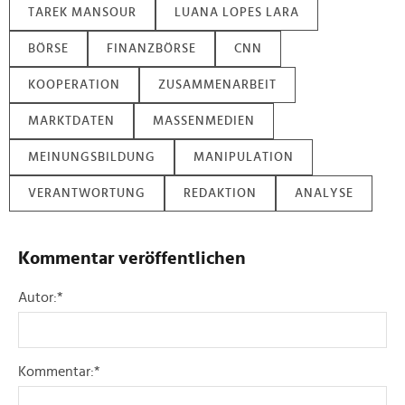
TAREK MANSOUR
LUANA LOPES LARA
soziale Medien, Werbung und Analysen weiter. Unsere
Partner führen diese Informationen möglicherweise mit
BÖRSE
FINANZBÖRSE
CNN
weiteren Daten zusammen, die Sie ihnen bereitgestellt
haben oder die sie im Rahmen Ihrer Nutzung der Dienste
KOOPERATION
ZUSAMMENARBEIT
gesammelt haben.
MARKTDATEN
MASSENMEDIEN
MEINUNGSBILDUNG
MANIPULATION
VERANTWORTUNG
REDAKTION
ANALYSE
Kommentar veröffentlichen
Autor:
*
Kommentar:
*