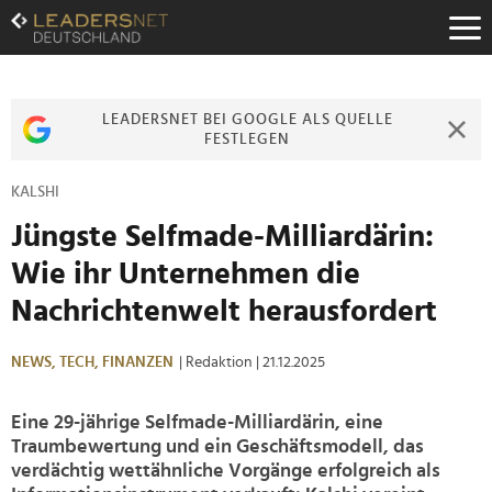
Zum
Inhalt
Zur
Fußzeilen-
Navigation
LEADERSNET BEI GOOGLE ALS QUELLE
Zur
FESTLEGEN
Hauptnavigation
KALSHI
Jüngste Selfmade-Milliardärin:
Wie ihr Unternehmen die
Nachrichtenwelt herausfordert
NEWS,
TECH,
FINANZEN
| Redaktion
| 21.12.2025
Eine 29-jährige Selfmade-Milliardärin, eine
Traumbewertung und ein Geschäftsmodell, das
verdächtig wettähnliche Vorgänge erfolgreich als