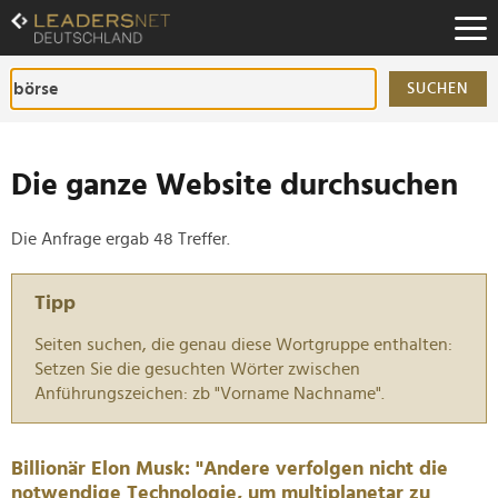
Zum
Inhalt
Zur
Fußzeilen-
SUCHEN
Navigation
Zur
Hauptnavigation
Die ganze Website durchsuchen
Die Anfrage ergab 48 Treffer.
Tipp
Seiten suchen, die genau diese Wortgruppe enthalten:
Setzen Sie die gesuchten Wörter zwischen
Anführungszeichen: zb "Vorname Nachname".
Billionär Elon Musk: "Andere verfolgen nicht die
notwendige Technologie, um multiplanetar zu