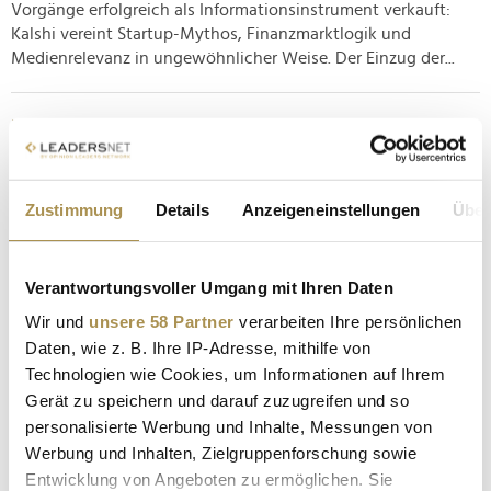
Vorgänge erfolgreich als Informationsinstrument verkauft:
Kalshi vereint Startup-Mythos, Finanzmarktlogik und
Medienrelevanz in ungewöhnlicher Weise. Der Einzug der...
Novo Nordisk: Aktien-Einbruch nach Alzheimer-
Enttäuschung
NEWS
| 24.11.2025
Zustimmung
Details
Anzeigeneinstellungen
Über
Novo Nordisk stand Montag der heftigste Kursrückgang seit
Jahren ins Haus: Die Aktie sackte zeitweise um 11,25 Prozent
ab, nachdem der Konzern seine Hoffnungen auf einen
Verantwortungsvoller Umgang mit Ihren Daten
Alzheimer-Durchbruch vorerst begraben hat. Der auch für
Wir und
unsere 58 Partner
verarbeiten Ihre persönlichen
Ozempic verantwortliche Pharmariese muss damit einen
Daten, wie z. B. Ihre IP-Adresse, mithilfe von
empfindlichen...
Technologien wie Cookies, um Informationen auf Ihrem
Gerät zu speichern und darauf zuzugreifen und so
Nvidia Aktie vor Schicksalstag: Kippt die globale KI-
personalisierte Werbung und Inhalte, Messungen von
Rallye?
Werbung und Inhalten, Zielgruppenforschung sowie
NEWS
| 18.11.2025
Entwicklung von Angeboten zu ermöglichen. Sie