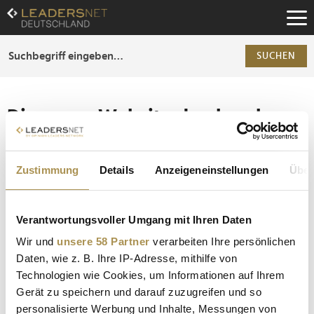
Zum
Inhalt
Zur
Fußzeilen-
SUCHEN
Navigation
Zur
Hauptnavigation
Die ganze Website durchsuchen
Die Anfrage ergab 0 Treffer.
Zustimmung
Details
Anzeigeneinstellungen
Über
Tipp
Seiten suchen, die genau diese Wortgruppe enthalten:
Verantwortungsvoller Umgang mit Ihren Daten
Setzen Sie die gesuchten Wörter zwischen
Wir und
unsere 58 Partner
verarbeiten Ihre persönlichen
Anführungszeichen: zb "Vorname Nachname".
Daten, wie z. B. Ihre IP-Adresse, mithilfe von
Technologien wie Cookies, um Informationen auf Ihrem
Gerät zu speichern und darauf zuzugreifen und so
personalisierte Werbung und Inhalte, Messungen von