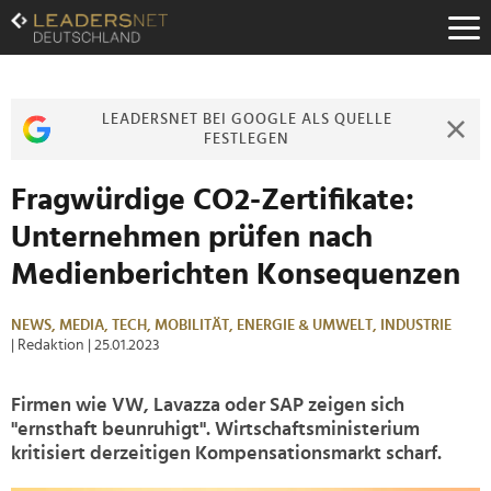
Zum
Inhalt
Zur
Fußzeilen-
Navigation
LEADERSNET BEI GOOGLE ALS QUELLE
Zur
FESTLEGEN
Hauptnavigation
Fragwürdige CO2-Zertifikate:
Unternehmen prüfen nach
Medienberichten Konsequenzen
NEWS,
MEDIA,
TECH,
MOBILITÄT,
ENERGIE & UMWELT,
INDUSTRIE
| Redaktion
| 25.01.2023
Firmen wie VW, Lavazza oder SAP zeigen sich
"ernsthaft beunruhigt". Wirtschaftsministerium
kritisiert derzeitigen Kompensationsmarkt scharf.