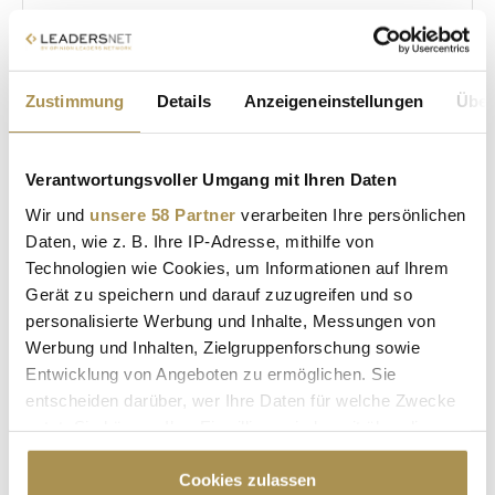
Zustimmung
Details
Anzeigeneinstellungen
Über
* Pflichtfelder.
ABSENDEN
Verantwortungsvoller Umgang mit Ihren Daten
Wir und
unsere 58 Partner
verarbeiten Ihre persönlichen
LEADERSNET.TV
Daten, wie z. B. Ihre IP-Adresse, mithilfe von
Technologien wie Cookies, um Informationen auf Ihrem
LAUTSCHALTEN
Gerät zu speichern und darauf zuzugreifen und so
personalisierte Werbung und Inhalte, Messungen von
Werbung und Inhalten, Zielgruppenforschung sowie
Entwicklung von Angeboten zu ermöglichen. Sie
entscheiden darüber, wer Ihre Daten für welche Zwecke
nutzt. Sie können Ihre Einwilligung jederzeit über die
Cookie-Erklärung oder durch Klicken auf das Privacy
Trigger Symbol ändern oder widerrufen
Cookies zulassen