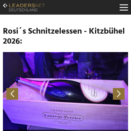
Zum
Inhalt
Zur
Fußzeilen-
Navigation
Rosi´s Schnitzelessen - Kitzbühel
Zur
2026:
Hauptnavigation