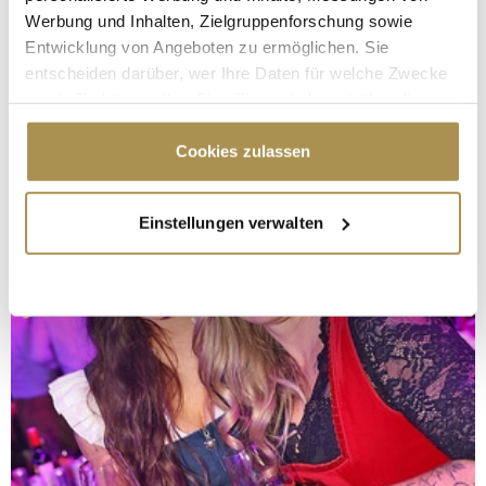
Werbung und Inhalten, Zielgruppenforschung sowie
Entwicklung von Angeboten zu ermöglichen. Sie
entscheiden darüber, wer Ihre Daten für welche Zwecke
nutzt. Sie können Ihre Einwilligung jederzeit über die
Cookie-Erklärung oder durch Klicken auf das Privacy
Trigger Symbol ändern oder widerrufen
Cookies zulassen
Wenn Sie es erlauben, würden wir auch gerne:
Einstellungen verwalten
Informationen über Ihre geografische Lage
erfassen, welche bis auf einige Meter genau sein
können
Ihr Gerät durch aktives Scannen nach
bestimmten Merkmalen (Fingerprinting) identifizieren
Erfahren Sie mehr darüber, wie Ihre persönlichen Daten
verarbeitet werden, und legen Sie Ihre Präferenzen im
Abschnitt Einzelheiten
fest.
Wir verwenden Cookies, um Inhalte und Anzeigen zu