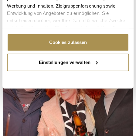
Werbung und Inhalten, Zielgruppenforschung sowie
Entwicklung von Angeboten zu ermöglichen. Sie
entscheiden darüber, wer Ihre Daten für welche Zwecke
nutzt. Sie können Ihre Einwilligung jederzeit über die
Cookie-Erklärung oder durch Klicken auf das Privacy
Trigger Symbol ändern oder widerrufen
Cookies zulassen
Wenn Sie es erlauben, würden wir auch gerne:
Einstellungen verwalten
Informationen über Ihre geografische Lage
erfassen, welche bis auf einige Meter genau sein
können
Ihr Gerät durch aktives Scannen nach
bestimmten Merkmalen (Fingerprinting) identifizieren
Erfahren Sie mehr darüber, wie Ihre persönlichen Daten
verarbeitet werden, und legen Sie Ihre Präferenzen im
Abschnitt Einzelheiten
fest.
Wir verwenden Cookies, um Inhalte und Anzeigen zu