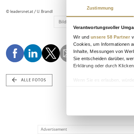
Zustimmung
© leadersnet.at / U. Brandl
Verantwortungsvoller Umgan
Wir und
unsere 58 Partner
v
Cookies, um Informationen a
Inhalte, Messungen von Werb
Sie entscheiden darüber, wer
Erklärung oder durch Klicken
Wenn Sie es erlauben, würde
ALLE FOTOS
Informationen über Ih
Ihr Gerät durch aktiv
Erfahren Sie mehr darüber, w
Einzelheiten
fest.
Wir verwenden Cookies, um I
Advertisement
und die Zugriffe auf unsere 