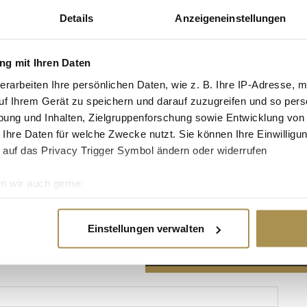
Details
Anzeigeneinstellungen
g mit Ihren Daten
erarbeiten Ihre persönlichen Daten, wie z. B. Ihre IP-Adresse, m
Advertisement
uf Ihrem Gerät zu speichern und darauf zuzugreifen und so pers
ung und Inhalten, Zielgruppenforschung sowie Entwicklung von
 Ihre Daten für welche Zwecke nutzt. Sie können Ihre Einwilligun
 auf das Privacy Trigger Symbol ändern oder widerrufen
n wir auch gerne:
re geografische Lage erfassen, welche bis auf einige Meter gen
es Scannen nach bestimmten Merkmalen (Fingerprinting) identifi
Einstellungen verwalten
ie Ihre persönlichen Daten verarbeitet werden, und legen Sie I
nhalte und Anzeigen zu personalisieren, Funktionen für soziale
Website zu analysieren. Außerdem geben wir Informationen zu I