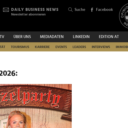
DAILY BUSINESS NEWS
Suche
Facebook
Newsletter abonnieren
.TV
ÜBER UNS
MEDIADATEN
LINKEDIN
EDITION AT
SUCHEN
TÄT
TOURISMUS
KARRIERE
EVENTS
LEADERS
INTERVIEWS
IMMOBI
2026: