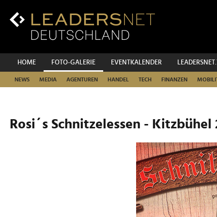
Zum
Inhalt
Zur
Fußzeilen-
Navigation
Zur
HOME
FOTO-GALERIE
EVENTKALENDER
LEADERSNET
Hauptnavigation
NEWS
MEDIA
AGENTUREN
HANDEL
TECH
FINANZEN
MOBILI
Rosi´s Schnitzelessen - Kitzbühel 