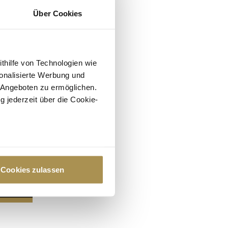
Über Cookies
ithilfe von Technologien wie
onalisierte Werbung und
 Angeboten zu ermöglichen.
g jederzeit über die Cookie-
au sein können
zieren
Cookies zulassen
hre Präferenzen im
Abschnitt
 Medien anbieten zu können
hrer Verwendung unserer