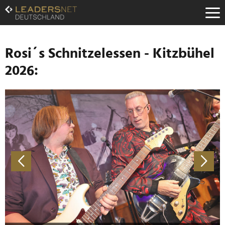
Zum
Inhalt
Zur
Fußzeilen-
Navigation
Rosi´s Schnitzelessen - Kitzbühel
Zur
2026:
Hauptnavigation