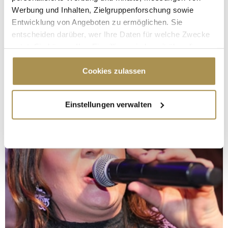
Werbung und Inhalten, Zielgruppenforschung sowie
Entwicklung von Angeboten zu ermöglichen. Sie
entscheiden darüber, wer Ihre Daten für welche Zwecke
nutzt. Sie können Ihre Einwilligung jederzeit über die
Cookie-Erklärung oder durch Klicken auf das Privacy
Trigger Symbol ändern oder widerrufen
Cookies zulassen
Wenn Sie es erlauben, würden wir auch gerne:
Einstellungen verwalten
Informationen über Ihre geografische Lage
erfassen, welche bis auf einige Meter genau sein
können
Ihr Gerät durch aktives Scannen nach
bestimmten Merkmalen (Fingerprinting) identifizieren
Erfahren Sie mehr darüber, wie Ihre persönlichen Daten
verarbeitet werden, und legen Sie Ihre Präferenzen im
Abschnitt Einzelheiten
fest.
Wir verwenden Cookies, um Inhalte und Anzeigen zu