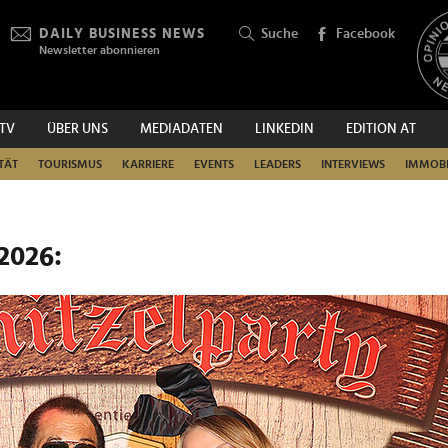
DAILY BUSINESS NEWS
Suche
Facebook
Newsletter abonnieren
.TV
ÜBER UNS
MEDIADATEN
LINKEDIN
EDITION AT
SUCHEN
TÄT
TOURISMUS
KARRIERE
EVENTS
LEADERS
INTERVIEWS
IMMOBI
2026: