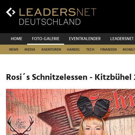
Zum
Inhalt
Zur
Fußzeilen-
Navigation
Zur
HOME
FOTO-GALERIE
EVENTKALENDER
LEADERSNET
Hauptnavigation
NEWS
MEDIA
AGENTUREN
HANDEL
TECH
FINANZEN
MOBILI
Rosi´s Schnitzelessen - Kitzbühel 