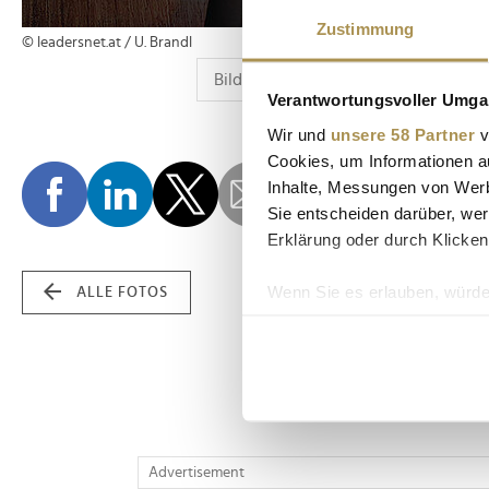
Zustimmung
© leadersnet.at / U. Brandl
Verantwortungsvoller Umgan
Wir und
unsere 58 Partner
v
Cookies, um Informationen a
Inhalte, Messungen von Werb
Sie entscheiden darüber, wer
Erklärung oder durch Klicken
Wenn Sie es erlauben, würde
ALLE FOTOS
Informationen über Ih
Ihr Gerät durch aktiv
Erfahren Sie mehr darüber, w
Einzelheiten
fest.
Wir verwenden Cookies, um I
Advertisement
und die Zugriffe auf unsere 