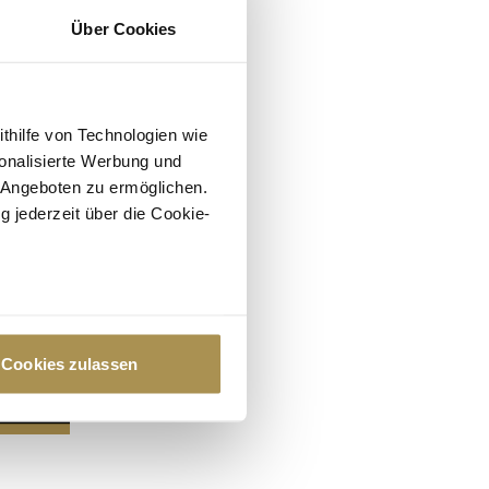
Über Cookies
ithilfe von Technologien wie
onalisierte Werbung und
 Angeboten zu ermöglichen.
g jederzeit über die Cookie-
au sein können
zieren
Cookies zulassen
hre Präferenzen im
Abschnitt
 Medien anbieten zu können
hrer Verwendung unserer