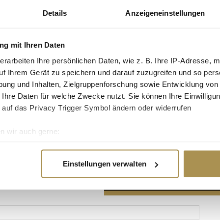
Details
Anzeigeneinstellungen
g mit Ihren Daten
erarbeiten Ihre persönlichen Daten, wie z. B. Ihre IP-Adresse, m
Advertisement
uf Ihrem Gerät zu speichern und darauf zuzugreifen und so pers
ung und Inhalten, Zielgruppenforschung sowie Entwicklung von
 Ihre Daten für welche Zwecke nutzt. Sie können Ihre Einwilligun
 auf das Privacy Trigger Symbol ändern oder widerrufen
n wir auch gerne:
re geografische Lage erfassen, welche bis auf einige Meter gen
es Scannen nach bestimmten Merkmalen (Fingerprinting) identifi
Einstellungen verwalten
ie Ihre persönlichen Daten verarbeitet werden, und legen Sie I
nhalte und Anzeigen zu personalisieren, Funktionen für soziale
Website zu analysieren. Außerdem geben wir Informationen zu I