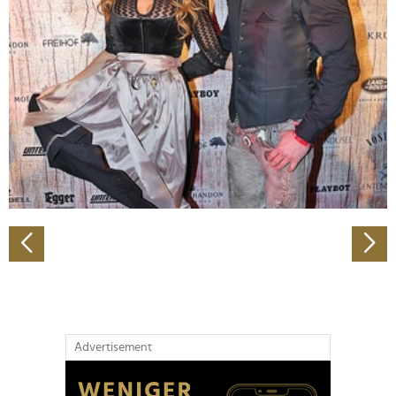
Abschnitt Einzelheiten
fest.
Wir verwenden Cookies, um Inhalte und Anzeigen zu
personalisieren, Funktionen für soziale Medien anbieten
zu können und die Zugriffe auf unsere Website zu
analysieren. Außerdem geben wir Informationen zu Ihrer
Verwendung unserer Website an unsere Partner für
soziale Medien, Werbung und Analysen weiter. Unsere
Partner führen diese Informationen möglicherweise mit
weiteren Daten zusammen, die Sie ihnen bereitgestellt
haben oder die sie im Rahmen Ihrer Nutzung der Dienste
gesammelt haben.
Advertisement