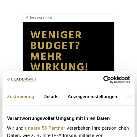
Advertisement
Zustimmung
Details
Anzeigeneinstellungen
Über
Verantwortungsvoller Umgang mit Ihren Daten
Wir und
unsere 58 Partner
verarbeiten Ihre persönlichen
Daten, wie z. B. Ihre IP-Adresse, mithilfe von