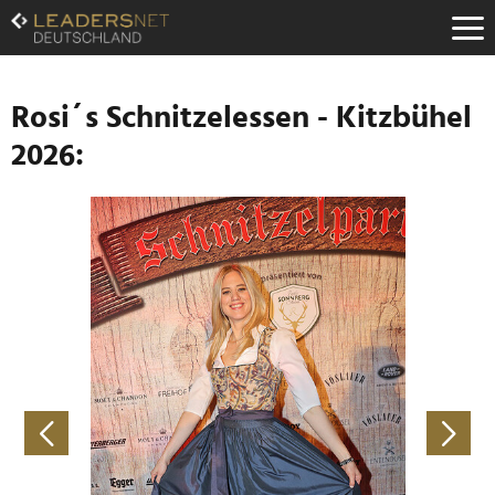
Zum
Inhalt
Zur
Fußzeilen-
Navigation
Rosi´s Schnitzelessen - Kitzbühel
Zur
2026:
Hauptnavigation