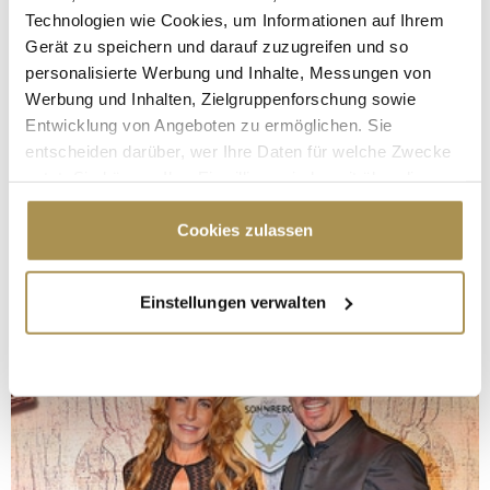
Technologien wie Cookies, um Informationen auf Ihrem
Gerät zu speichern und darauf zuzugreifen und so
personalisierte Werbung und Inhalte, Messungen von
Werbung und Inhalten, Zielgruppenforschung sowie
Entwicklung von Angeboten zu ermöglichen. Sie
entscheiden darüber, wer Ihre Daten für welche Zwecke
nutzt. Sie können Ihre Einwilligung jederzeit über die
Cookie-Erklärung oder durch Klicken auf das Privacy
Trigger Symbol ändern oder widerrufen
Cookies zulassen
Wenn Sie es erlauben, würden wir auch gerne:
Einstellungen verwalten
Informationen über Ihre geografische Lage
erfassen, welche bis auf einige Meter genau sein
können
Ihr Gerät durch aktives Scannen nach
bestimmten Merkmalen (Fingerprinting) identifizieren
Erfahren Sie mehr darüber, wie Ihre persönlichen Daten
verarbeitet werden, und legen Sie Ihre Präferenzen im