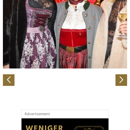
Abschnitt Einzelheiten
fest.
Wir verwenden Cookies, um Inhalte und Anzeigen zu
personalisieren, Funktionen für soziale Medien anbieten
zu können und die Zugriffe auf unsere Website zu
analysieren. Außerdem geben wir Informationen zu Ihrer
Verwendung unserer Website an unsere Partner für
soziale Medien, Werbung und Analysen weiter. Unsere
Partner führen diese Informationen möglicherweise mit
weiteren Daten zusammen, die Sie ihnen bereitgestellt
haben oder die sie im Rahmen Ihrer Nutzung der Dienste
gesammelt haben.
Advertisement