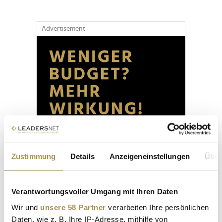
Advertisement
Zustimmung
Details
Anzeigeneinstellungen
Über
Verantwortungsvoller Umgang mit Ihren Daten
Wir und
unsere 58 Partner
verarbeiten Ihre persönlichen
Daten, wie z. B. Ihre IP-Adresse, mithilfe von