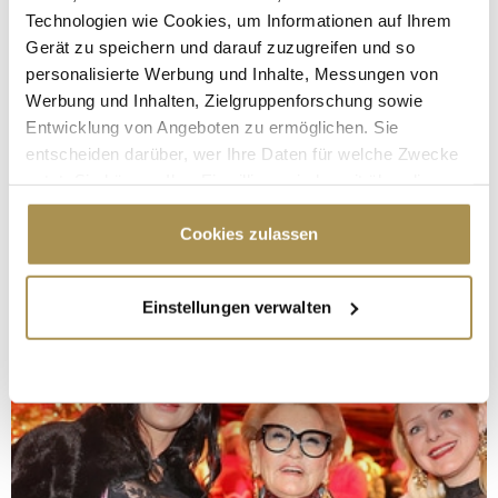
Technologien wie Cookies, um Informationen auf Ihrem
Gerät zu speichern und darauf zuzugreifen und so
personalisierte Werbung und Inhalte, Messungen von
Werbung und Inhalten, Zielgruppenforschung sowie
Entwicklung von Angeboten zu ermöglichen. Sie
entscheiden darüber, wer Ihre Daten für welche Zwecke
nutzt. Sie können Ihre Einwilligung jederzeit über die
Cookie-Erklärung oder durch Klicken auf das Privacy
Trigger Symbol ändern oder widerrufen
Cookies zulassen
Wenn Sie es erlauben, würden wir auch gerne:
Einstellungen verwalten
Informationen über Ihre geografische Lage
erfassen, welche bis auf einige Meter genau sein
können
Ihr Gerät durch aktives Scannen nach
bestimmten Merkmalen (Fingerprinting) identifizieren
Erfahren Sie mehr darüber, wie Ihre persönlichen Daten
verarbeitet werden, und legen Sie Ihre Präferenzen im