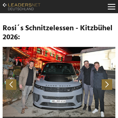
Zum
Inhalt
Zur
Fußzeilen-
Navigation
Rosi´s Schnitzelessen - Kitzbühel
Zur
2026:
Hauptnavigation