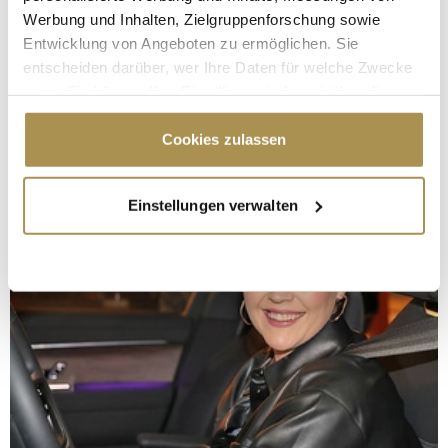
Werbung und Inhalten, Zielgruppenforschung sowie
Entwicklung von Angeboten zu ermöglichen. Sie
entscheiden darüber, wer Ihre Daten für welche Zwecke
nutzt. Sie können Ihre Einwilligung jederzeit über die
Cookie-Erklärung oder durch Klicken auf das Privacy
Trigger Symbol ändern oder widerrufen
Cookies zulassen
Wenn Sie es erlauben, würden wir auch gerne:
Einstellungen verwalten
Informationen über Ihre geografische Lage
erfassen, welche bis auf einige Meter genau sein
können
Ihr Gerät durch aktives Scannen nach
bestimmten Merkmalen (Fingerprinting) identifizieren
Erfahren Sie mehr darüber, wie Ihre persönlichen Daten
verarbeitet werden, und legen Sie Ihre Präferenzen im
Abschnitt Einzelheiten
fest.
Wir verwenden Cookies, um Inhalte und Anzeigen zu