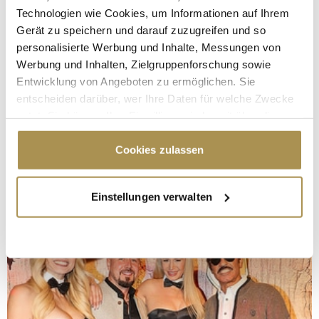
Technologien wie Cookies, um Informationen auf Ihrem
Gerät zu speichern und darauf zuzugreifen und so
personalisierte Werbung und Inhalte, Messungen von
Werbung und Inhalten, Zielgruppenforschung sowie
Entwicklung von Angeboten zu ermöglichen. Sie
entscheiden darüber, wer Ihre Daten für welche Zwecke
nutzt. Sie können Ihre Einwilligung jederzeit über die
Cookie-Erklärung oder durch Klicken auf das Privacy
Trigger Symbol ändern oder widerrufen
Cookies zulassen
Wenn Sie es erlauben, würden wir auch gerne:
Einstellungen verwalten
Informationen über Ihre geografische Lage
erfassen, welche bis auf einige Meter genau sein
können
Ihr Gerät durch aktives Scannen nach
bestimmten Merkmalen (Fingerprinting) identifizieren
Erfahren Sie mehr darüber, wie Ihre persönlichen Daten
verarbeitet werden, und legen Sie Ihre Präferenzen im