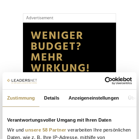
Advertisement
Zustimmung
Details
Anzeigeneinstellungen
Über
Verantwortungsvoller Umgang mit Ihren Daten
Wir und
unsere 58 Partner
verarbeiten Ihre persönlichen
Daten, wie z. B. Ihre IP-Adresse, mithilfe von