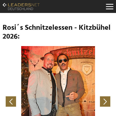
Zum
Inhalt
Zur
Fußzeilen-
Navigation
Rosi´s Schnitzelessen - Kitzbühel
Zur
2026:
Hauptnavigation