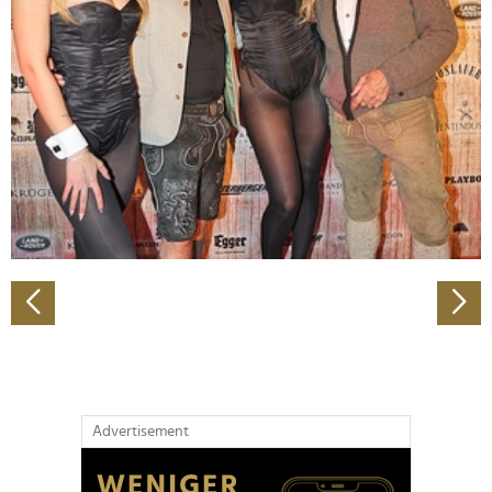
Abschnitt Einzelheiten
fest.
Wir verwenden Cookies, um Inhalte und Anzeigen zu
personalisieren, Funktionen für soziale Medien anbieten
zu können und die Zugriffe auf unsere Website zu
analysieren. Außerdem geben wir Informationen zu Ihrer
Verwendung unserer Website an unsere Partner für
soziale Medien, Werbung und Analysen weiter. Unsere
Partner führen diese Informationen möglicherweise mit
weiteren Daten zusammen, die Sie ihnen bereitgestellt
haben oder die sie im Rahmen Ihrer Nutzung der Dienste
gesammelt haben.
Advertisement