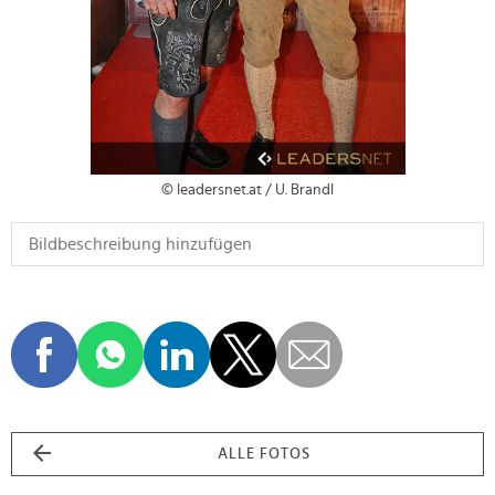
© leadersnet.at / U. Brandl
ALLE FOTOS