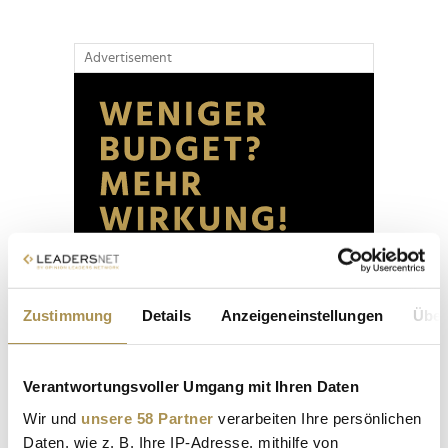
Advertisement
Zustimmung
Details
Anzeigeneinstellungen
Über
Verantwortungsvoller Umgang mit Ihren Daten
Wir und
unsere 58 Partner
verarbeiten Ihre persönlichen
Daten, wie z. B. Ihre IP-Adresse, mithilfe von