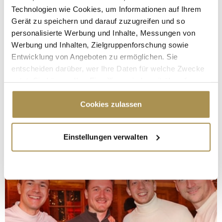
Technologien wie Cookies, um Informationen auf Ihrem
Gerät zu speichern und darauf zuzugreifen und so
personalisierte Werbung und Inhalte, Messungen von
Werbung und Inhalten, Zielgruppenforschung sowie
Entwicklung von Angeboten zu ermöglichen. Sie
entscheiden darüber, wer Ihre Daten für welche Zwecke
nutzt. Sie können Ihre Einwilligung jederzeit über die
Cookie-Erklärung oder durch Klicken auf das Privacy
Trigger Symbol ändern oder widerrufen
Cookies zulassen
Wenn Sie es erlauben, würden wir auch gerne:
Einstellungen verwalten
Informationen über Ihre geografische Lage
erfassen, welche bis auf einige Meter genau sein
können
Ihr Gerät durch aktives Scannen nach
bestimmten Merkmalen (Fingerprinting) identifizieren
Erfahren Sie mehr darüber, wie Ihre persönlichen Daten
verarbeitet werden, und legen Sie Ihre Präferenzen im