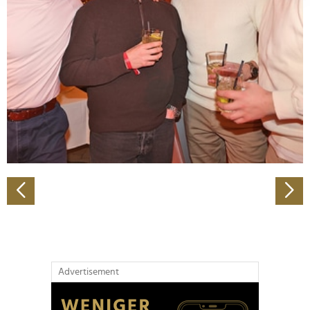
Abschnitt Einzelheiten
fest.
Wir verwenden Cookies, um Inhalte und Anzeigen zu
personalisieren, Funktionen für soziale Medien anbieten
zu können und die Zugriffe auf unsere Website zu
analysieren. Außerdem geben wir Informationen zu Ihrer
Verwendung unserer Website an unsere Partner für
soziale Medien, Werbung und Analysen weiter. Unsere
Partner führen diese Informationen möglicherweise mit
weiteren Daten zusammen, die Sie ihnen bereitgestellt
haben oder die sie im Rahmen Ihrer Nutzung der Dienste
gesammelt haben.
Advertisement