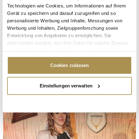
Technologien wie Cookies, um Informationen auf Ihrem
Gerät zu speichern und darauf zuzugreifen und so
personalisierte Werbung und Inhalte, Messungen von
Werbung und Inhalten, Zielgruppenforschung sowie
Entwicklung von Angeboten zu ermöglichen. Sie
entscheiden darüber, wer Ihre Daten für welche Zwecke
nutzt. Sie können Ihre Einwilligung jederzeit über die
Cookie-Erklärung oder durch Klicken auf das Privacy
Trigger Symbol ändern oder widerrufen
Cookies zulassen
Wenn Sie es erlauben, würden wir auch gerne:
Einstellungen verwalten
Informationen über Ihre geografische Lage
erfassen, welche bis auf einige Meter genau sein
können
Ihr Gerät durch aktives Scannen nach
bestimmten Merkmalen (Fingerprinting) identifizieren
Erfahren Sie mehr darüber, wie Ihre persönlichen Daten
verarbeitet werden, und legen Sie Ihre Präferenzen im