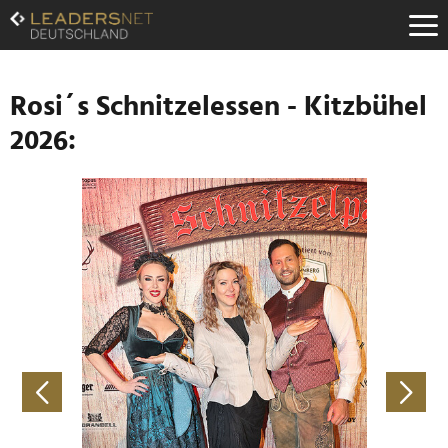
Zum
Inhalt
Zur
Fußzeilen-
Navigation
Rosi´s Schnitzelessen - Kitzbühel
Zur
2026:
Hauptnavigation