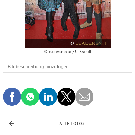
© leadersnet.at / U. Brandl
ALLE FOTOS