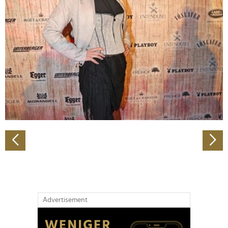
Abschnitt Einzelheiten
fest.
Wir verwenden Cookies, um Inhalte und Anzeigen zu
personalisieren, Funktionen für soziale Medien anbieten
zu können und die Zugriffe auf unsere Website zu
analysieren. Außerdem geben wir Informationen zu Ihrer
Verwendung unserer Website an unsere Partner für
soziale Medien, Werbung und Analysen weiter. Unsere
Partner führen diese Informationen möglicherweise mit
weiteren Daten zusammen, die Sie ihnen bereitgestellt
haben oder die sie im Rahmen Ihrer Nutzung der Dienste
gesammelt haben.
Advertisement