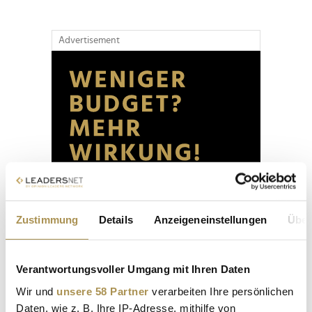
Advertisement
Zustimmung
Details
Anzeigeneinstellungen
Über
Verantwortungsvoller Umgang mit Ihren Daten
Wir und
unsere 58 Partner
verarbeiten Ihre persönlichen
Daten, wie z. B. Ihre IP-Adresse, mithilfe von