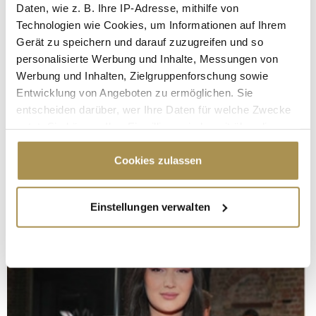
Daten, wie z. B. Ihre IP-Adresse, mithilfe von
Technologien wie Cookies, um Informationen auf Ihrem
Gerät zu speichern und darauf zuzugreifen und so
personalisierte Werbung und Inhalte, Messungen von
Werbung und Inhalten, Zielgruppenforschung sowie
Entwicklung von Angeboten zu ermöglichen. Sie
entscheiden darüber, wer Ihre Daten für welche Zwecke
nutzt. Sie können Ihre Einwilligung jederzeit über die
Cookie-Erklärung oder durch Klicken auf das Privacy
Trigger Symbol ändern oder widerrufen
Cookies zulassen
Wenn Sie es erlauben, würden wir auch gerne:
Einstellungen verwalten
Informationen über Ihre geografische Lage
erfassen, welche bis auf einige Meter genau sein
können
Ihr Gerät durch aktives Scannen nach
bestimmten Merkmalen (Fingerprinting) identifizieren
Erfahren Sie mehr darüber, wie Ihre persönlichen Daten