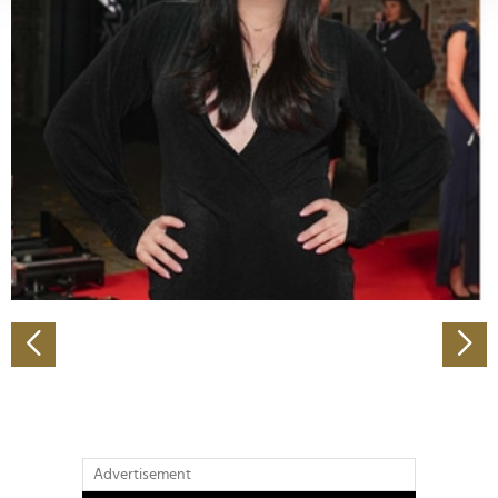
verarbeitet werden, und legen Sie Ihre Präferenzen im
Abschnitt Einzelheiten
fest.
Wir verwenden Cookies, um Inhalte und Anzeigen zu
personalisieren, Funktionen für soziale Medien anbieten
zu können und die Zugriffe auf unsere Website zu
analysieren. Außerdem geben wir Informationen zu Ihrer
Verwendung unserer Website an unsere Partner für
soziale Medien, Werbung und Analysen weiter. Unsere
Partner führen diese Informationen möglicherweise mit
weiteren Daten zusammen, die Sie ihnen bereitgestellt
haben oder die sie im Rahmen Ihrer Nutzung der Dienste
gesammelt haben.
Advertisement