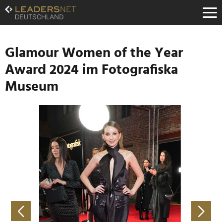
Zum
Inhalt
Zur
Fußzeilen-
Navigation
Glamour Women of the Year
Zur
Award 2024 im Fotografiska
Hauptnavigation
Museum