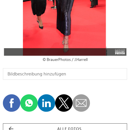
© BrauerPhotos / J.Harrell
ALLE FOTOS