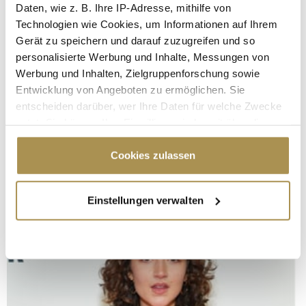
Daten, wie z. B. Ihre IP-Adresse, mithilfe von
Technologien wie Cookies, um Informationen auf Ihrem
Gerät zu speichern und darauf zuzugreifen und so
personalisierte Werbung und Inhalte, Messungen von
Werbung und Inhalten, Zielgruppenforschung sowie
Entwicklung von Angeboten zu ermöglichen. Sie
entscheiden darüber, wer Ihre Daten für welche Zwecke
nutzt. Sie können Ihre Einwilligung jederzeit über die
Cookie-Erklärung oder durch Klicken auf das Privacy
Trigger Symbol ändern oder widerrufen
Cookies zulassen
Wenn Sie es erlauben, würden wir auch gerne:
Einstellungen verwalten
Informationen über Ihre geografische Lage
erfassen, welche bis auf einige Meter genau sein
können
Ihr Gerät durch aktives Scannen nach
bestimmten Merkmalen (Fingerprinting) identifizieren
Erfahren Sie mehr darüber, wie Ihre persönlichen Daten