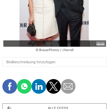
© BrauerPhotos / J.Harrell
ALLE FOTOS