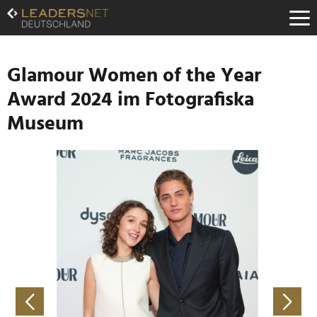
Zum
Inhalt
Zur
Fußzeilen-
Navigation
Glamour Women of the Year
Zur
Award 2024 im Fotografiska
Hauptnavigation
Museum