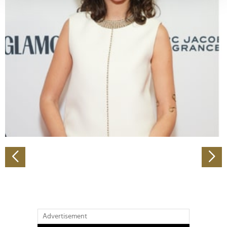
verarbeitet werden, und legen Sie Ihre Präferenzen im
Abschnitt Einzelheiten
fest.
Wir verwenden Cookies, um Inhalte und Anzeigen zu
personalisieren, Funktionen für soziale Medien anbieten
zu können und die Zugriffe auf unsere Website zu
analysieren. Außerdem geben wir Informationen zu Ihrer
Verwendung unserer Website an unsere Partner für
soziale Medien, Werbung und Analysen weiter. Unsere
Partner führen diese Informationen möglicherweise mit
weiteren Daten zusammen, die Sie ihnen bereitgestellt
haben oder die sie im Rahmen Ihrer Nutzung der Dienste
gesammelt haben.
Advertisement