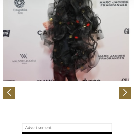
verarbeitet werden, und legen Sie Ihre Präferenzen im
Abschnitt Einzelheiten
fest.
Wir verwenden Cookies, um Inhalte und Anzeigen zu
personalisieren, Funktionen für soziale Medien anbieten
zu können und die Zugriffe auf unsere Website zu
analysieren. Außerdem geben wir Informationen zu Ihrer
Verwendung unserer Website an unsere Partner für
soziale Medien, Werbung und Analysen weiter. Unsere
Partner führen diese Informationen möglicherweise mit
weiteren Daten zusammen, die Sie ihnen bereitgestellt
haben oder die sie im Rahmen Ihrer Nutzung der Dienste
gesammelt haben.
Advertisement