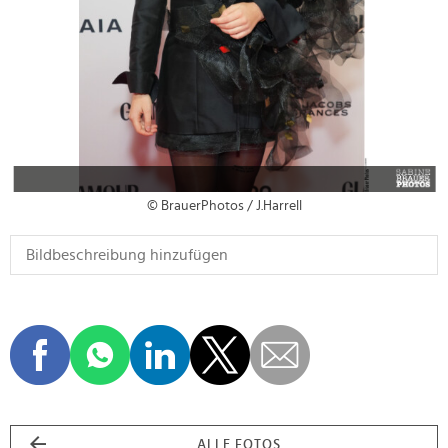
© BrauerPhotos / J.Harrell
ALLE FOTOS