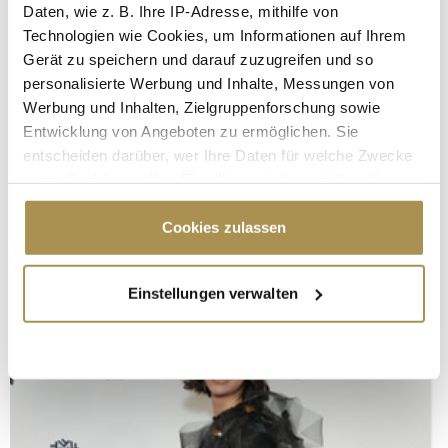
Daten, wie z. B. Ihre IP-Adresse, mithilfe von
Technologien wie Cookies, um Informationen auf Ihrem
Gerät zu speichern und darauf zuzugreifen und so
personalisierte Werbung und Inhalte, Messungen von
Werbung und Inhalten, Zielgruppenforschung sowie
Entwicklung von Angeboten zu ermöglichen. Sie
entscheiden darüber, wer Ihre Daten für welche Zwecke
nutzt. Sie können Ihre Einwilligung jederzeit über die
Cookie-Erklärung oder durch Klicken auf das Privacy
Trigger Symbol ändern oder widerrufen
Cookies zulassen
Wenn Sie es erlauben, würden wir auch gerne:
Einstellungen verwalten
Informationen über Ihre geografische Lage
erfassen, welche bis auf einige Meter genau sein
können
Ihr Gerät durch aktives Scannen nach
bestimmten Merkmalen (Fingerprinting) identifizieren
Erfahren Sie mehr darüber, wie Ihre persönlichen Daten