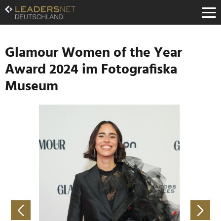
Zum
Inhalt
Zur
Fußzeilen-
Navigation
Glamour Women of the Year
Zur
Award 2024 im Fotografiska
Hauptnavigation
Museum