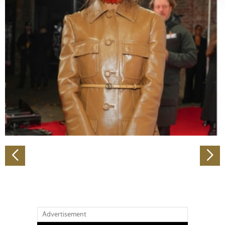
verarbeitet werden, und legen Sie Ihre Präferenzen im
Abschnitt Einzelheiten
fest.
Wir verwenden Cookies, um Inhalte und Anzeigen zu
personalisieren, Funktionen für soziale Medien anbieten
zu können und die Zugriffe auf unsere Website zu
analysieren. Außerdem geben wir Informationen zu Ihrer
Verwendung unserer Website an unsere Partner für
soziale Medien, Werbung und Analysen weiter. Unsere
Partner führen diese Informationen möglicherweise mit
weiteren Daten zusammen, die Sie ihnen bereitgestellt
haben oder die sie im Rahmen Ihrer Nutzung der Dienste
gesammelt haben.
Advertisement