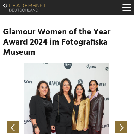
Zum
Inhalt
Zur
Fußzeilen-
Navigation
Glamour Women of the Year
Zur
Award 2024 im Fotografiska
Hauptnavigation
Museum