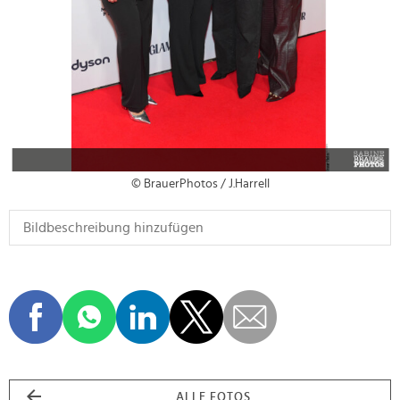
© BrauerPhotos / J.Harrell
ALLE FOTOS