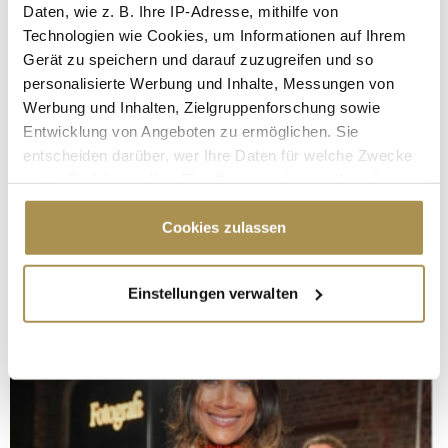
Daten, wie z. B. Ihre IP-Adresse, mithilfe von
Technologien wie Cookies, um Informationen auf Ihrem
Gerät zu speichern und darauf zuzugreifen und so
personalisierte Werbung und Inhalte, Messungen von
Werbung und Inhalten, Zielgruppenforschung sowie
Entwicklung von Angeboten zu ermöglichen. Sie
entscheiden darüber, wer Ihre Daten für welche Zwecke
nutzt. Sie können Ihre Einwilligung jederzeit über die
Cookie-Erklärung oder durch Klicken auf das Privacy
Trigger Symbol ändern oder widerrufen
Cookies zulassen
Wenn Sie es erlauben, würden wir auch gerne:
Einstellungen verwalten
Informationen über Ihre geografische Lage
erfassen, welche bis auf einige Meter genau sein
können
Ihr Gerät durch aktives Scannen nach
bestimmten Merkmalen (Fingerprinting) identifizieren
Erfahren Sie mehr darüber, wie Ihre persönlichen Daten