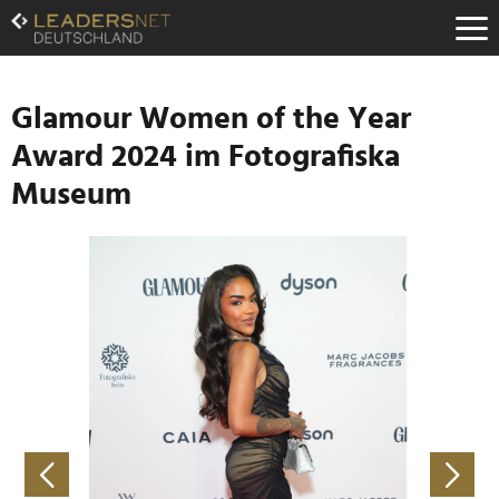
Zum
Inhalt
Zur
Fußzeilen-
Navigation
Glamour Women of the Year
Zur
Award 2024 im Fotografiska
Hauptnavigation
Museum