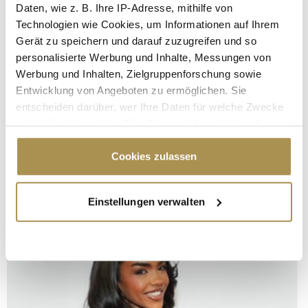
Daten, wie z. B. Ihre IP-Adresse, mithilfe von
Technologien wie Cookies, um Informationen auf Ihrem
Gerät zu speichern und darauf zuzugreifen und so
personalisierte Werbung und Inhalte, Messungen von
Werbung und Inhalten, Zielgruppenforschung sowie
Entwicklung von Angeboten zu ermöglichen. Sie
entscheiden darüber, wer Ihre Daten für welche Zwecke
nutzt. Sie können Ihre Einwilligung jederzeit über die
Cookie-Erklärung oder durch Klicken auf das Privacy
Trigger Symbol ändern oder widerrufen
Cookies zulassen
Wenn Sie es erlauben, würden wir auch gerne:
Einstellungen verwalten
Informationen über Ihre geografische Lage
erfassen, welche bis auf einige Meter genau sein
können
Ihr Gerät durch aktives Scannen nach
bestimmten Merkmalen (Fingerprinting) identifizieren
Erfahren Sie mehr darüber, wie Ihre persönlichen Daten