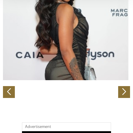
verarbeitet werden, und legen Sie Ihre Präferenzen im
Abschnitt Einzelheiten
fest.
Wir verwenden Cookies, um Inhalte und Anzeigen zu
personalisieren, Funktionen für soziale Medien anbieten
zu können und die Zugriffe auf unsere Website zu
analysieren. Außerdem geben wir Informationen zu Ihrer
Verwendung unserer Website an unsere Partner für
soziale Medien, Werbung und Analysen weiter. Unsere
Partner führen diese Informationen möglicherweise mit
weiteren Daten zusammen, die Sie ihnen bereitgestellt
haben oder die sie im Rahmen Ihrer Nutzung der Dienste
gesammelt haben.
Advertisement