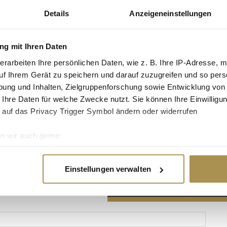
Details
Anzeigeneinstellungen
g mit Ihren Daten
erarbeiten Ihre persönlichen Daten, wie z. B. Ihre IP-Adresse, m
Advertisement
uf Ihrem Gerät zu speichern und darauf zuzugreifen und so pers
ung und Inhalten, Zielgruppenforschung sowie Entwicklung von
 Ihre Daten für welche Zwecke nutzt. Sie können Ihre Einwilligun
 auf das Privacy Trigger Symbol ändern oder widerrufen
n wir auch gerne:
re geografische Lage erfassen, welche bis auf einige Meter gen
es Scannen nach bestimmten Merkmalen (Fingerprinting) identifi
Einstellungen verwalten
ie Ihre persönlichen Daten verarbeitet werden, und legen Sie I
nhalte und Anzeigen zu personalisieren, Funktionen für soziale
Website zu analysieren. Außerdem geben wir Informationen zu I