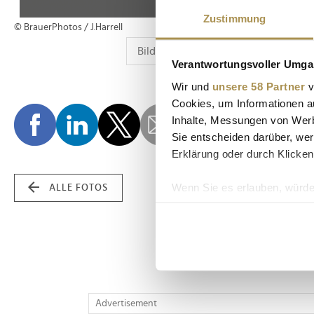
Zustimmung
© BrauerPhotos / J.Harrell
Verantwortungsvoller Umgan
Wir und
unsere 58 Partner
v
Cookies, um Informationen a
Inhalte, Messungen von Werb
Sie entscheiden darüber, wer
Erklärung oder durch Klicken
Wenn Sie es erlauben, würde
ALLE FOTOS
Informationen über Ih
Ihr Gerät durch aktiv
Erfahren Sie mehr darüber, w
Einzelheiten
fest.
Wir verwenden Cookies, um I
Advertisement
und die Zugriffe auf unsere 