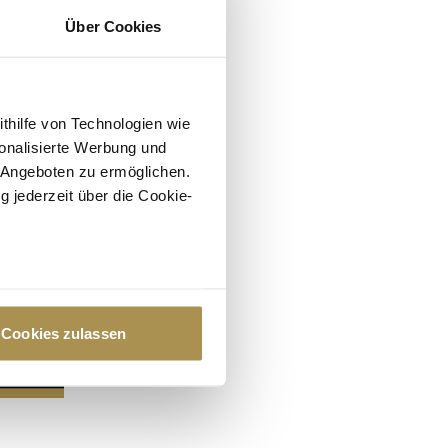
Über Cookies
ithilfe von Technologien wie
onalisierte Werbung und
 Angeboten zu ermöglichen.
g jederzeit über die Cookie-
au sein können
zieren
Cookies zulassen
hre Präferenzen im
Abschnitt
 Medien anbieten zu können
hrer Verwendung unserer