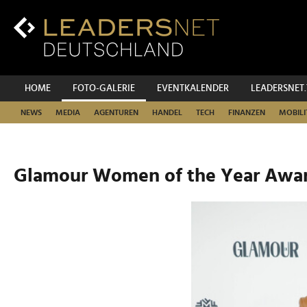
Zum
Inhalt
Zur
Fußzeilen-
Navigation
Zur
HOME
FOTO-GALERIE
EVENTKALENDER
LEADERSNET
Hauptnavigation
NEWS
MEDIA
AGENTUREN
HANDEL
TECH
FINANZEN
MOBILI
Glamour Women of the Year Awar