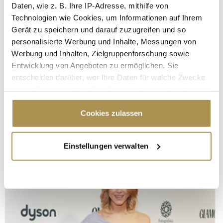
Daten, wie z. B. Ihre IP-Adresse, mithilfe von
Technologien wie Cookies, um Informationen auf Ihrem
Gerät zu speichern und darauf zuzugreifen und so
personalisierte Werbung und Inhalte, Messungen von
Werbung und Inhalten, Zielgruppenforschung sowie
Entwicklung von Angeboten zu ermöglichen. Sie
entscheiden darüber, wer Ihre Daten für welche Zwecke
nutzt. Sie können Ihre Einwilligung jederzeit über die
Cookie-Erklärung oder durch Klicken auf das Privacy
Trigger Symbol ändern oder widerrufen
Cookies zulassen
Wenn Sie es erlauben, würden wir auch gerne:
Einstellungen verwalten
Informationen über Ihre geografische Lage
erfassen, welche bis auf einige Meter genau sein
können
Ihr Gerät durch aktives Scannen nach
bestimmten Merkmalen (Fingerprinting) identifizieren
Erfahren Sie mehr darüber, wie Ihre persönlichen Daten