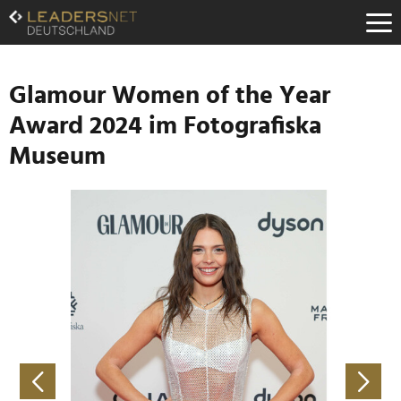
Zum
Inhalt
Zur
Fußzeilen-
Navigation
Glamour Women of the Year
Zur
Award 2024 im Fotografiska
Hauptnavigation
Museum