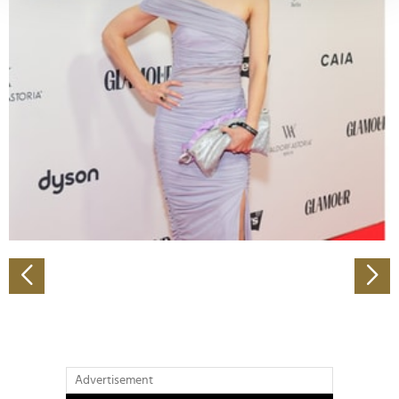
verarbeitet werden, und legen Sie Ihre Präferenzen im
Abschnitt Einzelheiten
fest.
Wir verwenden Cookies, um Inhalte und Anzeigen zu
personalisieren, Funktionen für soziale Medien anbieten
zu können und die Zugriffe auf unsere Website zu
analysieren. Außerdem geben wir Informationen zu Ihrer
Verwendung unserer Website an unsere Partner für
soziale Medien, Werbung und Analysen weiter. Unsere
Partner führen diese Informationen möglicherweise mit
weiteren Daten zusammen, die Sie ihnen bereitgestellt
haben oder die sie im Rahmen Ihrer Nutzung der Dienste
gesammelt haben.
Advertisement