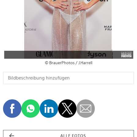
© BrauerPhotos / J.Harrell
ALLE FOTOS