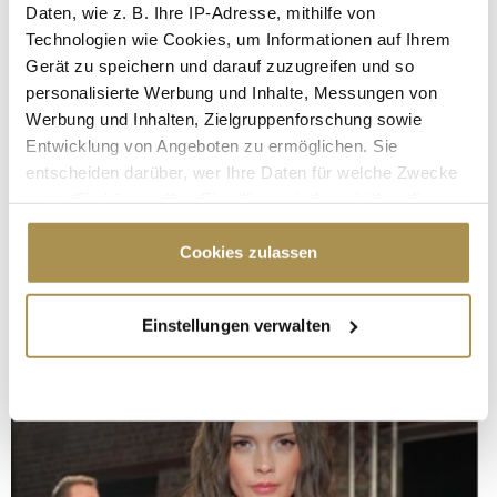
Daten, wie z. B. Ihre IP-Adresse, mithilfe von
Technologien wie Cookies, um Informationen auf Ihrem
Gerät zu speichern und darauf zuzugreifen und so
personalisierte Werbung und Inhalte, Messungen von
Werbung und Inhalten, Zielgruppenforschung sowie
Entwicklung von Angeboten zu ermöglichen. Sie
entscheiden darüber, wer Ihre Daten für welche Zwecke
nutzt. Sie können Ihre Einwilligung jederzeit über die
Cookie-Erklärung oder durch Klicken auf das Privacy
Trigger Symbol ändern oder widerrufen
Cookies zulassen
Wenn Sie es erlauben, würden wir auch gerne:
Einstellungen verwalten
Informationen über Ihre geografische Lage
erfassen, welche bis auf einige Meter genau sein
können
Ihr Gerät durch aktives Scannen nach
bestimmten Merkmalen (Fingerprinting) identifizieren
Erfahren Sie mehr darüber, wie Ihre persönlichen Daten