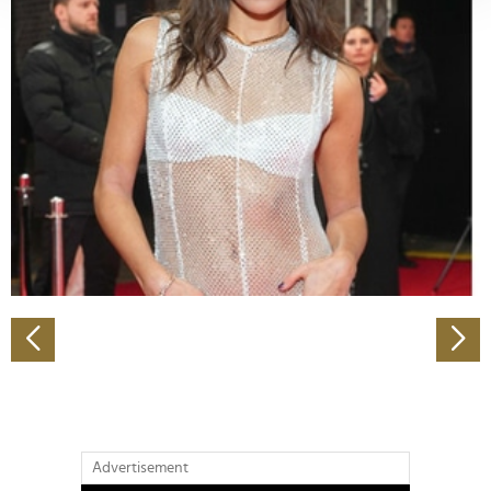
verarbeitet werden, und legen Sie Ihre Präferenzen im
Abschnitt Einzelheiten
fest.
Wir verwenden Cookies, um Inhalte und Anzeigen zu
personalisieren, Funktionen für soziale Medien anbieten
zu können und die Zugriffe auf unsere Website zu
analysieren. Außerdem geben wir Informationen zu Ihrer
Verwendung unserer Website an unsere Partner für
soziale Medien, Werbung und Analysen weiter. Unsere
Partner führen diese Informationen möglicherweise mit
weiteren Daten zusammen, die Sie ihnen bereitgestellt
haben oder die sie im Rahmen Ihrer Nutzung der Dienste
gesammelt haben.
Advertisement