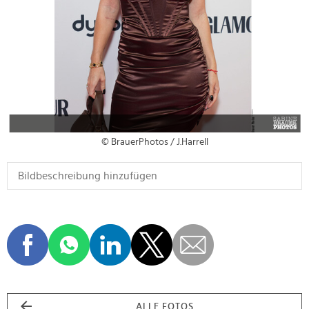
© BrauerPhotos / J.Harrell
ALLE FOTOS