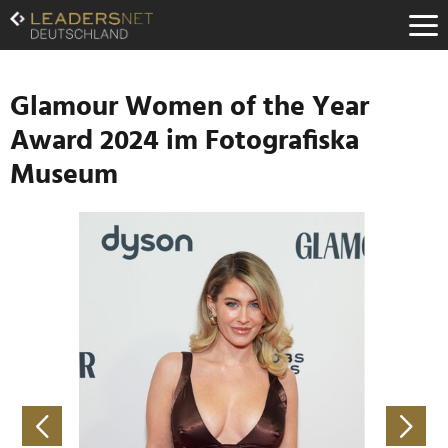
Zum
Inhalt
Zur
Fußzeilen-
Navigation
Glamour Women of the Year
Zur
Award 2024 im Fotografiska
Hauptnavigation
Museum