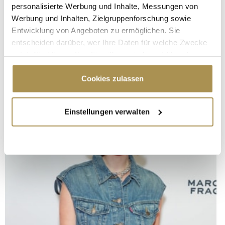
personalisierte Werbung und Inhalte, Messungen von
Werbung und Inhalten, Zielgruppenforschung sowie
Entwicklung von Angeboten zu ermöglichen. Sie
entscheiden darüber, wer Ihre Daten für welche Zwecke
nutzt. Sie können Ihre Einwilligung jederzeit über die
Cookie-Erklärung oder durch Klicken auf das Privacy
Trigger Symbol ändern oder widerrufen
Cookies zulassen
Wenn Sie es erlauben, würden wir auch gerne:
Einstellungen verwalten
Informationen über Ihre geografische Lage
erfassen, welche bis auf einige Meter genau sein
können
Ihr Gerät durch aktives Scannen nach
bestimmten Merkmalen (Fingerprinting) identifizieren
Erfahren Sie mehr darüber, wie Ihre persönlichen Daten
verarbeitet werden, und legen Sie Ihre Präferenzen im
Abschnitt Einzelheiten
fest.