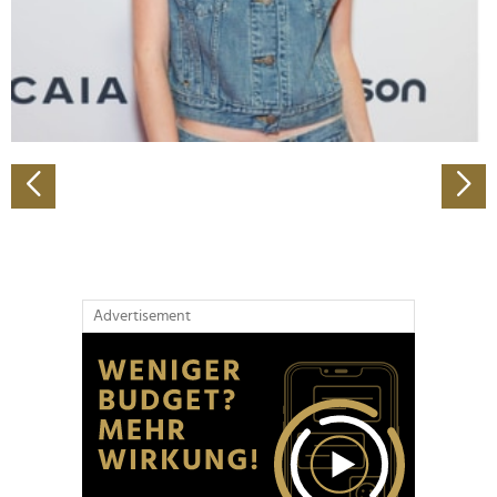
Wir verwenden Cookies, um Inhalte und Anzeigen zu
personalisieren, Funktionen für soziale Medien anbieten
zu können und die Zugriffe auf unsere Website zu
analysieren. Außerdem geben wir Informationen zu Ihrer
Verwendung unserer Website an unsere Partner für
soziale Medien, Werbung und Analysen weiter. Unsere
Partner führen diese Informationen möglicherweise mit
weiteren Daten zusammen, die Sie ihnen bereitgestellt
haben oder die sie im Rahmen Ihrer Nutzung der Dienste
gesammelt haben.
Advertisement