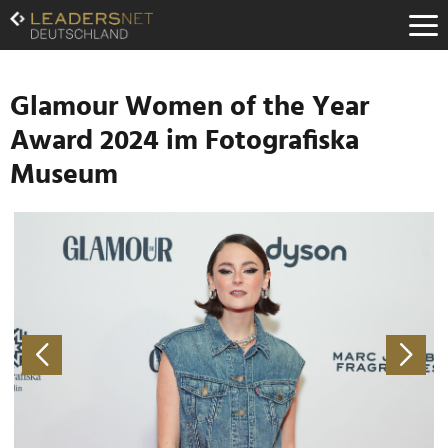
Zum
Inhalt
Zur
Fußzeilen-
Navigation
Glamour Women of the Year
Zur
Award 2024 im Fotografiska
Hauptnavigation
Museum