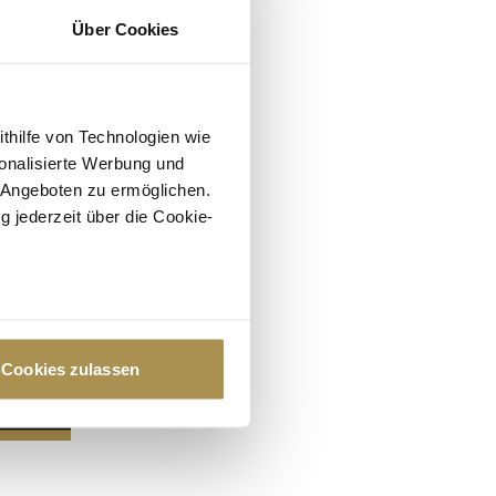
Über Cookies
ithilfe von Technologien wie
onalisierte Werbung und
 Angeboten zu ermöglichen.
g jederzeit über die Cookie-
au sein können
zieren
Cookies zulassen
hre Präferenzen im
Abschnitt
 Medien anbieten zu können
hrer Verwendung unserer