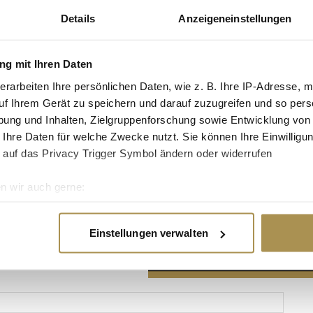
Details
Anzeigeneinstellungen
g mit Ihren Daten
erarbeiten Ihre persönlichen Daten, wie z. B. Ihre IP-Adresse, m
Advertisement
uf Ihrem Gerät zu speichern und darauf zuzugreifen und so pers
ung und Inhalten, Zielgruppenforschung sowie Entwicklung von
 Ihre Daten für welche Zwecke nutzt. Sie können Ihre Einwilligun
 auf das Privacy Trigger Symbol ändern oder widerrufen
n wir auch gerne:
re geografische Lage erfassen, welche bis auf einige Meter gen
es Scannen nach bestimmten Merkmalen (Fingerprinting) identifi
Einstellungen verwalten
ie Ihre persönlichen Daten verarbeitet werden, und legen Sie I
nhalte und Anzeigen zu personalisieren, Funktionen für soziale
Website zu analysieren. Außerdem geben wir Informationen zu I