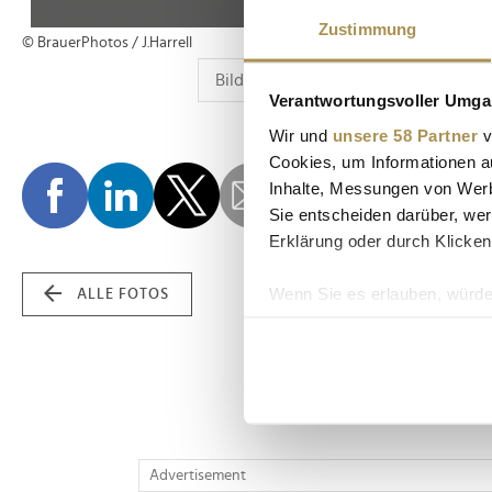
Zustimmung
© BrauerPhotos / J.Harrell
Verantwortungsvoller Umgan
Wir und
unsere 58 Partner
v
Cookies, um Informationen a
Inhalte, Messungen von Werb
Sie entscheiden darüber, wer
Erklärung oder durch Klicken
Wenn Sie es erlauben, würde
ALLE FOTOS
Informationen über Ih
Ihr Gerät durch aktiv
Erfahren Sie mehr darüber, w
Einzelheiten
fest.
Wir verwenden Cookies, um I
Advertisement
und die Zugriffe auf unsere 