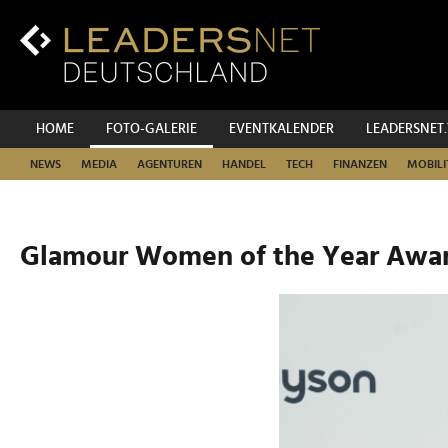
Zum
Inhalt
Zur
Fußzeilen-
Navigation
Zur
HOME
FOTO-GALERIE
EVENTKALENDER
LEADERSNET
Hauptnavigation
NEWS
MEDIA
AGENTUREN
HANDEL
TECH
FINANZEN
MOBILI
Glamour Women of the Year Awar