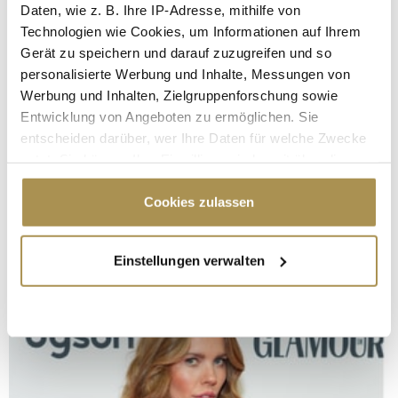
Daten, wie z. B. Ihre IP-Adresse, mithilfe von
Technologien wie Cookies, um Informationen auf Ihrem
Gerät zu speichern und darauf zuzugreifen und so
personalisierte Werbung und Inhalte, Messungen von
Werbung und Inhalten, Zielgruppenforschung sowie
Entwicklung von Angeboten zu ermöglichen. Sie
entscheiden darüber, wer Ihre Daten für welche Zwecke
nutzt. Sie können Ihre Einwilligung jederzeit über die
Cookie-Erklärung oder durch Klicken auf das Privacy
Trigger Symbol ändern oder widerrufen
Cookies zulassen
Wenn Sie es erlauben, würden wir auch gerne:
Einstellungen verwalten
Informationen über Ihre geografische Lage
erfassen, welche bis auf einige Meter genau sein
können
Ihr Gerät durch aktives Scannen nach
bestimmten Merkmalen (Fingerprinting) identifizieren
Erfahren Sie mehr darüber, wie Ihre persönlichen Daten