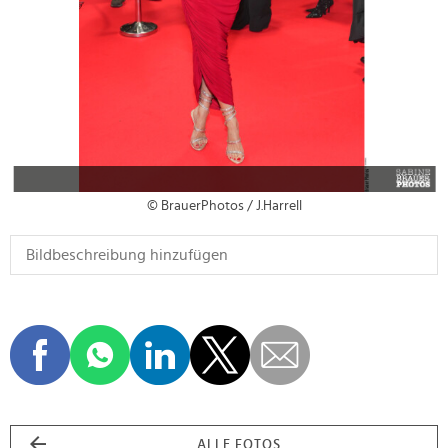
© BrauerPhotos / J.Harrell
ALLE FOTOS