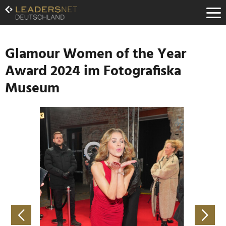
Zum
Inhalt
Zur
Fußzeilen-
Navigation
Glamour Women of the Year
Zur
Award 2024 im Fotografiska
Hauptnavigation
Museum