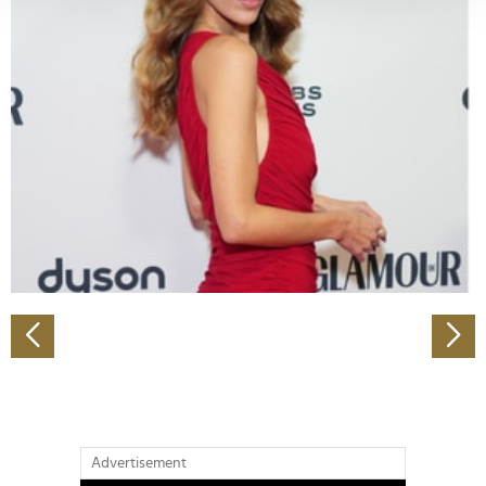
verarbeitet werden, und legen Sie Ihre Präferenzen im
Abschnitt Einzelheiten
fest.
Wir verwenden Cookies, um Inhalte und Anzeigen zu
personalisieren, Funktionen für soziale Medien anbieten
zu können und die Zugriffe auf unsere Website zu
analysieren. Außerdem geben wir Informationen zu Ihrer
Verwendung unserer Website an unsere Partner für
soziale Medien, Werbung und Analysen weiter. Unsere
Partner führen diese Informationen möglicherweise mit
weiteren Daten zusammen, die Sie ihnen bereitgestellt
haben oder die sie im Rahmen Ihrer Nutzung der Dienste
gesammelt haben.
Advertisement